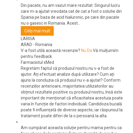
Din pacate, nu am vazut mare rezultat. Singurul lucru
care m-a ajutat vreodata cat de cat a fost o solutie din
Spania pe baza de acid hialuronic, pe care din pacate
nu o gasesc in Romania. Acest...
Citiți mai mult
LARISA
ARAD
-
Romania
V-a fost utilă această recenzie?
Nu
Da
Vă mulțumim
pentru feedback.
Farmacistul xMed
Regretăm faptul că produsul nostru nu v-a fost de
ajutor. Ați efectuat analize după utilizare? Cum ați
ajuns la concluzia că produsul nu v-a ajutat? Conform
recenziilor anterioare, majoritatea utilizatorilor au
obținut rezultate pozitive cu produsul nostru, însă este
important de menționat că eficacitatea acestuia poate
varia în funcție de factori individuali. Candidoza bucală
poate fi influențată de diverse aspecte, iar răspunsul la
tratament poate diferi de la o persoană la alta.
Am cumpărat aceasta soluție pentru mama pentru ca