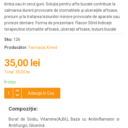
limba sau în cerul gurii. Soluția pentru afte bucale contribuie la
calmarea durerii provocate de stomatitele și ulceraţiile aftoase,
precum şi la tratarea leziunilor minore provocate de aparate sau
proteze dentare. Forma de prezentare: Flacon 50ml Indicații
terapeutice:stomatite aftoase, ulcerații aftoase, leziuni bucale
Sku:
126
Producător:
Farmacia Xmed
35,00 lei
Total:
35,00 lei
În stoc
Adaugă în Coş
Compoziție
:
Borat de Sodiu, Vitamine(A,B6), Bază cu Antiinflamator si
Antifungic, Glicerină