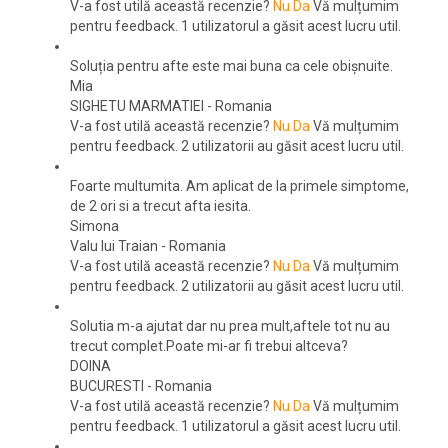
V-a fost utilă această recenzie?
Nu
Da
Vă mulțumim
pentru feedback.
1 utilizatorul a găsit acest lucru util.
Soluția pentru afte este mai buna ca cele obișnuite.
Mia
SIGHETU MARMATIEI
-
Romania
V-a fost utilă această recenzie?
Nu
Da
Vă mulțumim
pentru feedback.
2 utilizatorii au găsit acest lucru util.
Foarte multumita. Am aplicat de la primele simptome,
de 2 ori si a trecut afta iesita.
Simona
Valu lui Traian
-
Romania
V-a fost utilă această recenzie?
Nu
Da
Vă mulțumim
pentru feedback.
2 utilizatorii au găsit acest lucru util.
Solutia m-a ajutat dar nu prea mult,aftele tot nu au
trecut complet.Poate mi-ar fi trebui altceva?
DOINA
BUCURESTI
-
Romania
V-a fost utilă această recenzie?
Nu
Da
Vă mulțumim
pentru feedback.
1 utilizatorul a găsit acest lucru util.