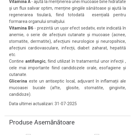
Vitamina A
- ajută la menținerea unei mucoase bine hidratate
și un flux salivar optim, menține gingiile sănătoase și ajută la
regenerarea tisulară, fiind totodată esențială pentru
formarea organului smalțului.
Vitamina B6
- prezintă un ușor efect sedativ, este indicată în
anemie, o serie de afecțiuni cutanate și mucoase (acnee,
stomatite, dermatite), afecțiuni neurologice și neuropsihice,
afecțiuni cardiovasculare, infecții, diabet zaharat, hepatită
etc.
Contine
antifungic
, fiind utilizat în tratamentul unor infecții ,
cele mai importante fiind candidozele orale, esofagiene și
cutanate.
Glicerina
este un antiseptic local, adjuvant în inflamații ale
mucoasei bucale (afte, glosite, stomatite, gingivite,
candidoze).
Data ultimei actualizari: 31-07-2025
Produse Asemănătoare