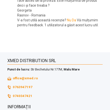
face abces de la proteza. Este mulțumită de produs
deci i și face treaba ?
Georgeta
Rasnov
-
Romania
V-a fost utilă această recenzie?
Nu
Da
Vă mulțumim
pentru feedback.
1 utilizatorul a găsit acest lucru util.
XMED DISTRIBUTION SRL
Punct de lucru:
Str Bechetului Nr.177M,
Malu Mare
office@xmed.ro
0763947197
0740347421
INFORMAȚII