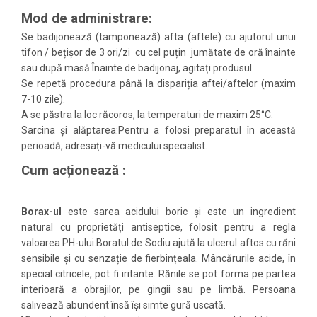
Mod de administrare:
Se badijonează (tamponează) afta (aftele) cu ajutorul unui
tifon / bețișor de 3 ori/zi cu cel puțin jumătate de oră înainte
sau după masă.Înainte de badijonaj, agitați produsul.
Se repetă procedura până la dispariția aftei/aftelor (maxim
7-10 zile).
A se păstra la loc răcoros, la temperaturi de maxim 25°C.
Sarcina și alăptarea:Pentru a folosi preparatul în această
perioadă, adresați-vă medicului specialist.
Cum acționează :
Borax-ul
este sarea acidului boric și este un ingredient
natural cu proprietăți antiseptice, folosit pentru a regla
valoarea PH-ului.Boratul de Sodiu ajută la ulcerul aftos cu răni
sensibile și cu senzație de fierbințeala. Mâncărurile acide, în
special citricele, pot fi iritante. Rănile se pot forma pe partea
interioară a obrajilor, pe gingii sau pe limbă. Persoana
salivează abundent însă își simte gură uscată.