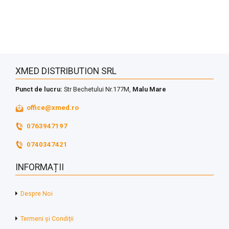
XMED DISTRIBUTION SRL
Punct de lucru:
Str Bechetului Nr.177M,
Malu Mare
office@xmed.ro
0763947197
0740347421
INFORMAȚII
Despre Noi
Termeni și Condiții