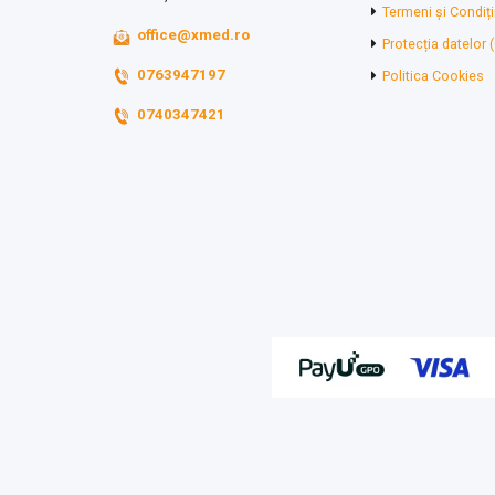
Termeni și Condiți
office@xmed.ro
Protecția datelor
0763947197
Politica Cookies
0740347421