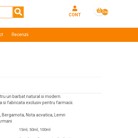
Coş
CONT
gol
ct
Recenzii
tru un barbat natural si modern.
si fabricata exclusiv pentru farmacii.
, Bergamota, Nota acvatica, Lemn
 Armani
15ml, 50ml, 100ml