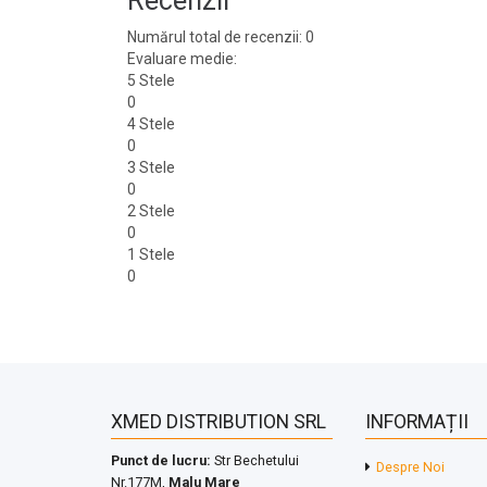
Recenzii
Numărul total de recenzii: 0
Evaluare medie:
5 Stele
0
4 Stele
0
3 Stele
0
2 Stele
0
1 Stele
0
XMED DISTRIBUTION SRL
INFORMAȚII
Punct de lucru:
Str Bechetului
Despre Noi
Nr.177M,
Malu Mare