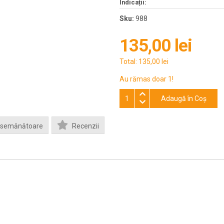
Indicații:
Sku:
988
135,00 lei
Total:
135,00 lei
Au rămas doar 1!
Adaugă în Coş
Asemănătoare
Recenzii