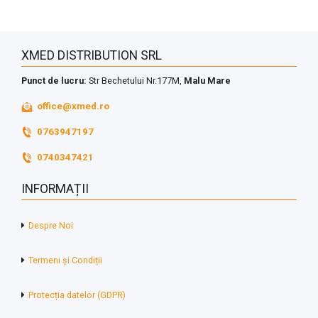
XMED DISTRIBUTION SRL
Punct de lucru:
Str Bechetului Nr.177M,
Malu Mare
office@xmed.ro
0763947197
0740347421
INFORMAȚII
Despre Noi
Termeni și Condiții
Protecția datelor (GDPR)