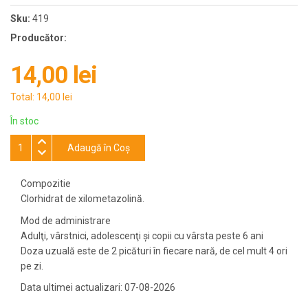
Sku:
419
Producător:
14,00 lei
Total:
14,00 lei
În stoc
Adaugă în Coş
Compozitie
Clorhidrat de xilometazolină.
Mod de administrare
Adulţi, vârstnici, adolescenţi şi copii cu vârsta peste 6 ani
Doza uzuală este de 2 picături în fiecare nară, de cel mult 4 ori
pe zi.
Data ultimei actualizari: 07-08-2026