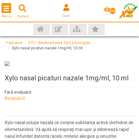
Toggle navigation
Coş
Cont
Meniu
Cautare
gol
Farmacie
OTC - Medicamente fără prescripție
Xylo nasal picaturi nazale 1mg/ml, 10 ml
Xylo nasal picaturi nazale 1mg/ml, 10 ml
Fără evaluare:
Recenzii 0
Xylo-nasal soluţie nazală ce conţine substanţa activă clorhidrat de
xilometazolină. Vă ajută să respiraţi mai uşor şi eliberează rapid
nasul înfundat datorită răcelii, rinitelor alergice şi sinuzitei.