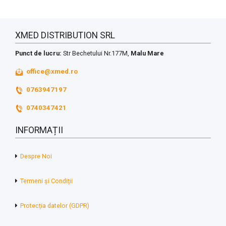
XMED DISTRIBUTION SRL
Punct de lucru:
Str Bechetului Nr.177M,
Malu Mare
office@xmed.ro
0763947197
0740347421
INFORMAȚII
Despre Noi
Termeni și Condiții
Protecția datelor (GDPR)