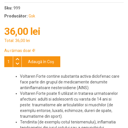
Sku:
999
Producător:
Gsk
36,00 lei
Total:
36,00 lei
Au rămas doar 4!
Adaugă în Coş
Voltaren Forte contine substanta activa diclofenac care
face parte din grupul de medicamente denumite
antiinflamatoare nesteroidiene (AINS).
Voltaren Forte poate fi utilizat in tratarea urmatoarelor
afectiuni: adulti si adolescenti cu varsta de 14 ani si
peste: traumatisme ale articulatiilor si muschilor (de
exemplu entorse, luxatii, echimoze, dureri de spate,
traumatisme din sport).
Tendinita (de exemplu cotul tenismenului), inflamatia
tendoanelor din jurul cotului sau a genunchiului.