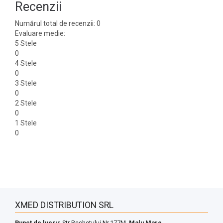
Recenzii
Numărul total de recenzii: 0
Evaluare medie:
5 Stele
0
4 Stele
0
3 Stele
0
2 Stele
0
1 Stele
0
XMED DISTRIBUTION SRL
Punct de lucru:
Str Bechetului Nr.177M,
Malu Mare