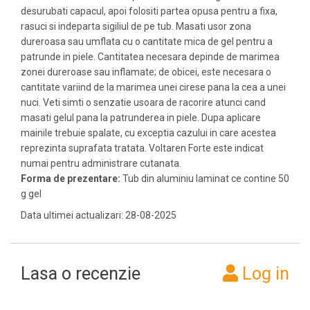
desurubati capacul, apoi folositi partea opusa pentru a fixa,
rasuci si indeparta sigiliul de pe tub. Masati usor zona
dureroasa sau umflata cu o cantitate mica de gel pentru a
patrunde in piele. Cantitatea necesara depinde de marimea
zonei dureroase sau inflamate; de obicei, este necesara o
cantitate variind de la marimea unei cirese pana la cea a unei
nuci. Veti simti o senzatie usoara de racorire atunci cand
masati gelul pana la patrunderea in piele. Dupa aplicare
mainile trebuie spalate, cu exceptia cazului in care acestea
reprezinta suprafata tratata. Voltaren Forte este indicat
numai pentru administrare cutanata.
Forma de prezentare:
Tub din aluminiu laminat ce contine 50
g gel
Data ultimei actualizari: 28-08-2025
Lasa o recenzie
Log in