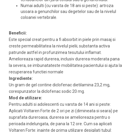
Numai adulti (cu varsta de 18 ani si peste): artroza
usoara a genunchilor sau degetelor sau de la nivelul
coloanei vertebrale.
Beneficii:
Este special creat pentru a fi absorbit in piele prin masaj si
creste permeabilitatea la nivelul pielii; substanta activa
patrunde astfel in profunzimea tesutului inflamat.
Amelioreaza rapid durerea, inclusiv durerea moderata pana
la severa, se imbunatateste mobilitatea pacientului si ajuta la
recuperarea functiei normale
Ingrediente:
Un gram de gel contine diclofenac dietilamina 23,2 mg,
corespunzator la diclofenac sodic 20 mg.
Mod de utilizare:
Pentru adulti si adolescenti cu varsta de 14 ani si peste:
Aplicati Voltaren Forte de 2 ori pe zi (dimineata si seara) pe
suprafata dureroasa; durerea se amelioreaza pentru o
perioada indelungata, de pana la 12 ore. Cum sa aplicati
Voltaren Forte: inainte de prima utilizare desigilati tubul: