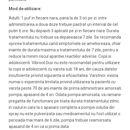
Mod de utilizare:
Adulti: 1 puf in fiecare nara, pana la de 3 ori pe zi. intre
administrarea a doua doze trebuie pastrat un interval de cel
putin 6 ore. Nu depasiti 3 aplicatii pe zi in fiecare nara. Durata
tratamentului nu trebuie sa depaseasca 7 zile. Se recomanda
oprirea tratamentului cand simptomele se amelioreaza, chiar
inainte de durata maxima a tratamentului de 7 zile, pentru a
reduce la minim riscul aparitiei reactiilor adverse. Copii si
adolescenti: Vibrocil Duo nu este recomandat pentru utilizare
la copii si adolescenti cu varsta sub 18 ani, din cauza datelor
insuficiente privind siguranta si eficacitatea. Varstnici: exista
numai o experienta limitata privind utilizarea la pacientii cu
varsta peste 70 de ani.inainte de prima administrare amorsati
pompa, apasand de 4 ori. Odata pompa amorsata, va ramane
pregatita de functionare pe toata durata tratamentului zilnic.
in cazul in care la o apasare completa a pompei solutia din
spray nu este pulverizata sau medicamentul nu fost utilizat o
perioada mai mare de 6 zile, pompa trebuie reamorsata
apasand de 4 ori ca si prima data.