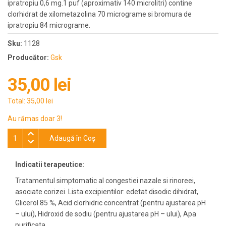
ipratropiu 0,6 mg.1 puf (aproximativ 140 microlitri) contine
clorhidrat de xilometazolina 70 micrograme si bromura de
ipratropiu 84 micrograme.
Sku:
1128
Producător:
Gsk
35,00 lei
Total:
35,00 lei
Au rămas doar 3!
Adaugă în Coş
Indicatii terapeutice:
Tratamentul simptomatic al congestiei nazale si rinoreei,
asociate corizei. Lista excipientilor: edetat disodic dihidrat,
Glicerol 85 %, Acid clorhidric concentrat (pentru ajustarea pH
– ului), Hidroxid de sodiu (pentru ajustarea pH – ului), Apa
purificata.