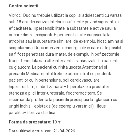
Contraindicatii:
Vibrocil Duo nu trebuie utilizat la copii si adolescenti cu varsta
sub 18 ani, din cauza datelor insuficiente privind siguranta si
eficacitatea. Hipersensibilitate la substantele active sau la
oricare dintre excipienti. Hipersensibilitate cunoscuta la
atropina sau la substante similare, de exemplu, hiosciamina si
scopolamina. Dupa interventii chirurgicale in care este posibil
sa fi fost penetrata dura mater, de exemplu, hipofizectomie
transsfenoidala sau alte interventii transnazale. La pacienti
cu glaucom. La pacienti cu rinita uscata.Atentionari si
precautii:Medicamentul trebuie administrat cu prudenta
pacientilor cu: hipertensiune, boli cardiovasculare–
hipertiroidism, diabet zaharat– hiperplazie a prostatei,
stenoza a plicii inter-ureterale, feocromocitom. Se
recomanda prudenta la pacientii predispusi la: glaucom cu
unghi inchis– epistaxis (de exemplu varstnicii)– ileus
paralitic– fibroza chistica.
Forma de prezentare:
10 ml
Data ultimei actualizari: 21-04-2026