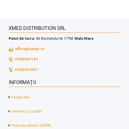
XMED DISTRIBUTION SRL
Punct de lucru:
Str Bechetului Nr.177M,
Malu Mare
office@xmed.ro
0763947197
0740347421
INFORMAȚII
Despre Noi
Termeni și Condiții
Protecția datelor (GDPR)