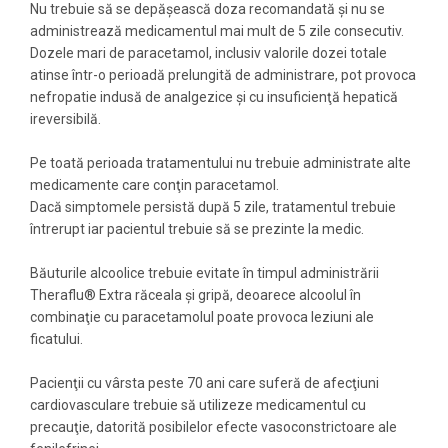
Nu trebuie să se depăşească doza recomandată şi nu se
administrează medicamentul mai mult de 5 zile consecutiv.
Dozele mari de paracetamol, inclusiv valorile dozei totale
atinse într-o perioadă prelungită de administrare, pot provoca
nefropatie indusă de analgezice şi cu insuficienţă hepatică
ireversibilă.
Pe toată perioada tratamentului nu trebuie administrate alte
medicamente care conţin paracetamol.
Dacă simptomele persistă după 5 zile, tratamentul trebuie
întrerupt iar pacientul trebuie să se prezinte la medic.
Băuturile alcoolice trebuie evitate în timpul administrării
Theraflu® Extra răceala şi gripă, deoarece alcoolul în
combinaţie cu paracetamolul poate provoca leziuni ale
ficatului.
Pacienţii cu vârsta peste 70 ani care suferă de afecţiuni
cardiovasculare trebuie să utilizeze medicamentul cu
precauţie, datorită posibilelor efecte vasoconstrictoare ale