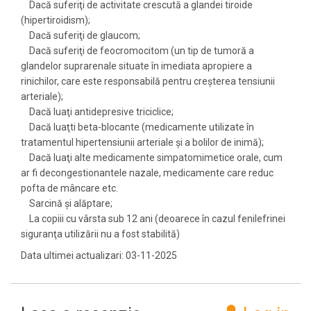
Dacă suferiţi de activitate crescută a glandei tiroide
(hipertiroidism);
Dacă suferiţi de glaucom;
Dacă suferiţi de feocromocitom (un tip de tumoră a
glandelor suprarenale situate în imediata apropiere a
rinichilor, care este responsabilă pentru creşterea tensiunii
arteriale);
Dacă luaţi antidepresive triciclice;
Dacă luaţti beta-blocante (medicamente utilizate în
tratamentul hipertensiunii arteriale şi a bolilor de inimă);
Dacă luaţi alte medicamente simpatomimetice orale, cum
ar fi decongestionantele nazale, medicamente care reduc
pofta de mâncare etc.
Sarcină şi alăptare;
La copiii cu vârsta sub 12 ani (deoarece în cazul fenilefrinei
siguranţa utilizării nu a fost stabilită)
Data ultimei actualizari: 03-11-2025