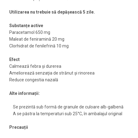
Utilizarea nu trebuie să depăşească 5 zile.
Substanțe active
Paracetamol 650 mg
Maleat de feniramină 20 mg
Clorhidrat de fenilefrină 10 mg
Efect
Calmează febra şi durerea
Ameliorează senzaţia de strănut şi rinoreea
Reduce congestia nazală
Alte informații:
Se prezintă sub formă de granule de culoare alb-galbenă
A se păstra la temperaturi sub 25°C, în ambalajul original
Precauții