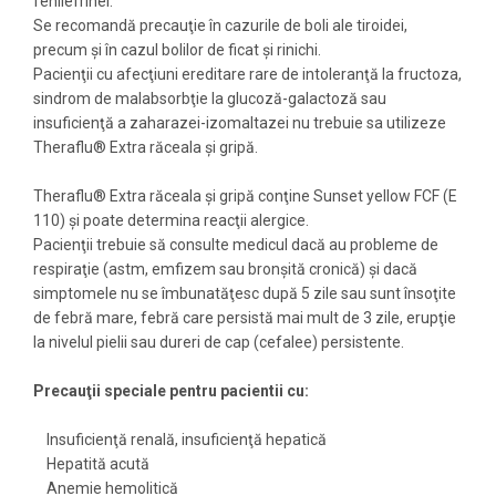
fenilefrinei.
Se recomandă precauţie în cazurile de boli ale tiroidei,
precum şi în cazul bolilor de ficat şi rinichi.
Pacienţii cu afecţiuni ereditare rare de intoleranţă la fructoza,
sindrom de malabsorbţie la glucoză-galactoză sau
insuficienţă a zaharazei-izomaltazei nu trebuie sa utilizeze
Theraflu® Extra răceala şi gripă.
Theraflu® Extra răceala şi gripă conţine Sunset yellow FCF (E
110) şi poate determina reacţii alergice.
Pacienţii trebuie să consulte medicul dacă au probleme de
respiraţie (astm, emfizem sau bronşită cronică) şi dacă
simptomele nu se îmbunatăţesc după 5 zile sau sunt însoţite
de febră mare, febră care persistă mai mult de 3 zile, erupţie
la nivelul pielii sau dureri de cap (cefalee) persistente.
Precauţii speciale pentru pacientii cu:
Insuficienţă renală, insuficienţă hepatică
Hepatită acută
Anemie hemolitică