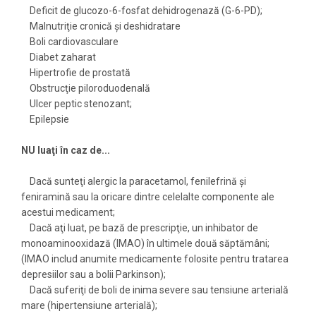
Deficit de glucozo-6-fosfat dehidrogenază (G-6-PD);
Malnutriţie cronică şi deshidratare
Boli cardiovasculare
Diabet zaharat
Hipertrofie de prostată
Obstrucţie piloroduodenală
Ulcer peptic stenozant;
Epilepsie
NU luaţi în caz de...
Dacă sunteţi alergic la paracetamol, fenilefrină şi
feniramină sau la oricare dintre celelalte componente ale
acestui medicament;
Dacă aţi luat, pe bază de prescripţie, un inhibator de
monoaminooxidază (IMAO) în ultimele două săptămâni;
(IMAO includ anumite medicamente folosite pentru tratarea
depresiilor sau a bolii Parkinson);
Dacă suferiţi de boli de inima severe sau tensiune arterială
mare (hipertensiune arterială);