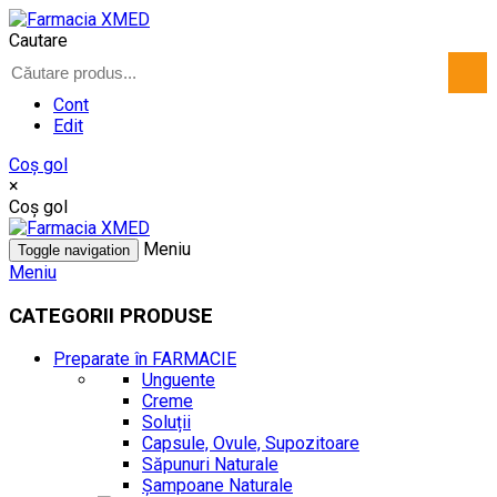
Cautare
Cont
Edit
Coş gol
×
Coş gol
Meniu
Toggle navigation
Meniu
CATEGORII PRODUSE
Preparate în FARMACIE
Unguente
Creme
Soluții
Capsule, Ovule, Supozitoare
Săpunuri Naturale
Șampoane Naturale