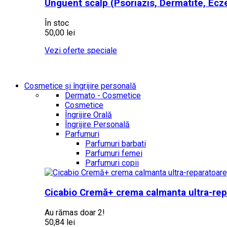
Unguent scalp (Psoriazis, Dermatite, Ec
În stoc
50,00 lei
Vezi oferte speciale
Cosmetice și îngrijire personală
Dermato - Cosmetice
Cosmetice
Îngrijire Orală
Îngrijire Personală
Parfumuri
Parfumuri barbati
Parfumuri femei
Parfumuri copii
Cicabio Cremă+ crema calmanta ultra-rep
Au rămas doar 2!
50,84 lei