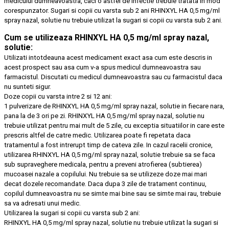
medicului dumneavoastra, caci o astfel de infectie trebuie tratata in mod
corespunzator. Sugari si copii cu varsta sub 2 ani RHINXYL HA 0,5 mg/ml
spray nazal, solutie nu trebuie utilizat la sugari si copii cu varsta sub 2 ani.
Cum se utilizeaza RHINXYL HA 0,5 mg/ml spray nazal,
solutie:
Utilizati intotdeauna acest medicament exact asa cum este descris in
acest prospect sau asa cum v-a spus medicul dumneavoastra sau
farmacistul. Discutati cu medicul dumneavoastra sau cu farmacistul daca
nu sunteti sigur.
Doze copii cu varsta intre 2 si 12 ani:
1 pulverizare de RHINXYL HA 0,5 mg/ml spray nazal, solutie in fiecare nara,
pana la de 3 ori pe zi. RHINXYL HA 0,5 mg/ml spray nazal, solutie nu
trebuie utilizat pentru mai mult de 5 zile, cu exceptia situatiilor in care este
prescris altfel de catre medic. Utilizarea poate fi repetata daca
tratamentul a fost intrerupt timp de cateva zile. In cazul racelii cronice,
utilizarea RHINXYL HA 0,5 mg/ml spray nazal, solutie trebuie sa se faca
sub supraveghere medicala, pentru a preveni atrofierea (subtierea)
mucoasei nazale a copilului. Nu trebuie sa se utilizeze doze mai mari
decat dozele recomandate. Daca dupa 3 zile de tratament continuu,
copilul dumneavoastra nu se simte mai bine sau se simte mai rau, trebuie
sa va adresati unui medic.
Utilizarea la sugari si copii cu varsta sub 2 ani:
RHINXYL HA 0,5 mg/ml spray nazal, solutie nu trebuie utilizat la sugari si