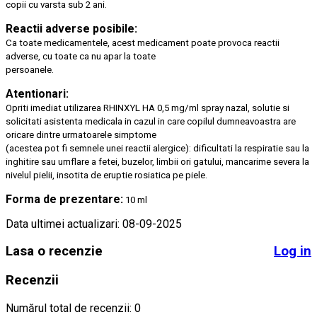
copii cu varsta sub 2 ani.
Reactii adverse posibile:
Ca toate medicamentele, acest medicament poate provoca reactii
adverse, cu toate ca nu apar la toate
persoanele.
Atentionari:
Opriti imediat utilizarea RHINXYL HA 0,5 mg/ml spray nazal, solutie si
solicitati asistenta medicala in cazul in care copilul dumneavoastra are
oricare dintre urmatoarele simptome
(acestea pot fi semnele unei reactii alergice): dificultati la respiratie sau la
inghitire sau umflare a fetei, buzelor, limbii ori gatului, mancarime severa la
nivelul pielii, insotita de eruptie rosiatica pe piele.
Forma de prezentare:
10 ml
Data ultimei actualizari: 08-09-2025
Lasa o recenzie
Log in
Recenzii
Numărul total de recenzii: 0