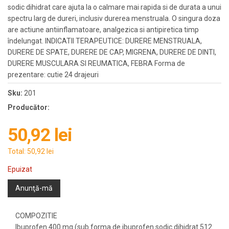
sodic dihidrat care ajuta la o calmare mai rapida si de durata a unui
spectru larg de dureri, inclusiv durerea menstruala. O singura doza
are actiune antiinflamatoare, analgezica si antipiretica timp
îndelungat. INDICATII TERAPEUTICE: DURERE MENSTRUALA,
DURERE DE SPATE, DURERE DE CAP, MIGRENA, DURERE DE DINTI,
DURERE MUSCULARA SI REUMATICA, FEBRA Forma de
prezentare: cutie 24 drajeuri
Sku:
201
Producător:
50,92 lei
Total:
50,92 lei
Epuizat
Anunţă-mă
COMPOZITIE
Ibuprofen 400 mg (sub forma de ibuprofen sodic dihidrat 512