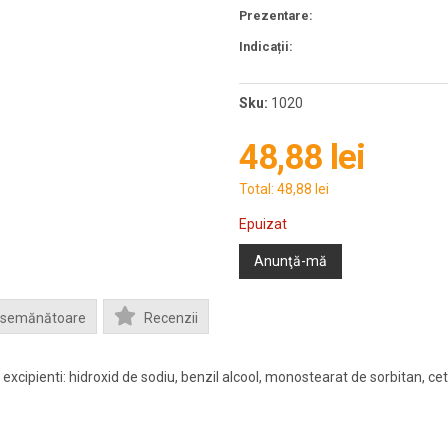
Prezentare:
Indicații:
Sku:
1020
48,88 lei
Total:
48,88 lei
Epuizat
Anunţă-mă
Asemănătoare
Recenzii
ipienti: hidroxid de sodiu, benzil alcool, monostearat de sorbitan, cetil p