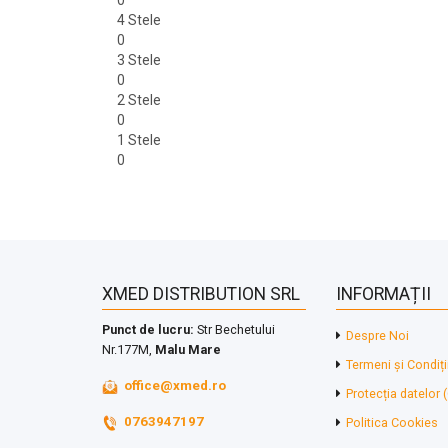
0
4 Stele
0
3 Stele
0
2 Stele
0
1 Stele
0
XMED DISTRIBUTION SRL
INFORMAȚII
Punct de lucru:
Str Bechetului
Despre Noi
Nr.177M,
Malu Mare
Termeni și Condiți
office@xmed.ro
Protecția datelor
0763947197
Politica Cookies