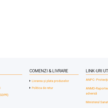
COMENZI & LIVRARE
LINK-URI UT
ANPC- Protecți
Livrarea și plata produselor
i
Politica de retur
ANMD-Raporteaz
adversă
 (GDPR)
Ministerul Sanat