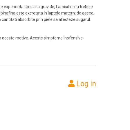
e experienta clinica la gravide, Lamisil-ul nu trebuie
Terbinafina este excretata in laptele matern; de aceea,
cantitati absorbite prin piele sa afecteze sugarul.
l din aceste motive. Aceste simptome inofensive
Log in