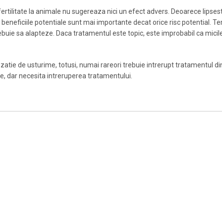
e fertilitate la animale nu sugereaza nici un efect advers. Deoarece lipsest
are beneficiile potentiale sunt mai importante decat orice risc potential. 
buie sa alapteze. Daca tratamentul este topic, este improbabil ca micile 
 senzatie de usturime, totusi, numai rareori trebuie intrerupt tratamentu
are, dar necesita intreruperea tratamentului.