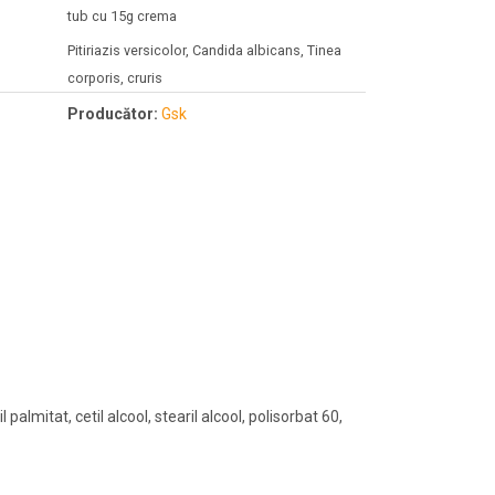
tub cu 15g crema
Pitiriazis versicolor, Candida albicans, Tinea
corporis, cruris
Producător:
Gsk
almitat, cetil alcool, stearil alcool, polisorbat 60,