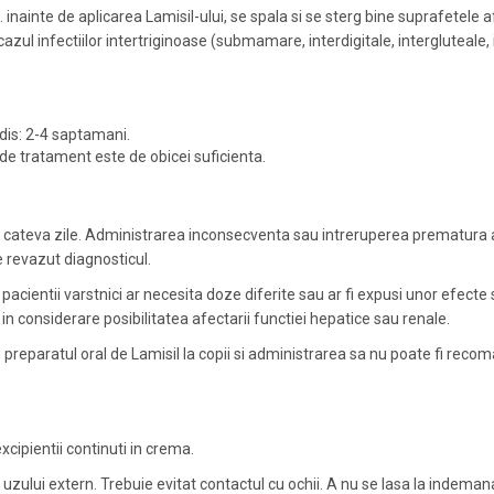
i. inainte de aplicarea Lamisil-ului, se spala si se sterg bine suprafetele 
cazul infectiilor intertriginoase (submamare, interdigitale, intergluteale, 
edis: 2-4 saptamani.
de tratament este de obicei suficienta.
in cateva zile. Administrarea inconsecventa sau intreruperea prematura 
 revazut diagnosticul.
a pacientii varstnici ar necesita doze diferite sau ar fi expusi unor efecte
n considerare posibilitatea afectarii functiei hepatice sau renale.
cu preparatul oral de Lamisil la copii si administrarea sa nu poate fi rec
excipientii continuti in crema.
zului extern. Trebuie evitat contactul cu ochii. A nu se lasa la indemana 