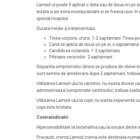
Lamisil-ul poate fi aplicat o data sau de doua ori pe z
lezata si pe zona inconjuratoare si se freaca usor. In 
special noaptea.
Durata medie a tratamentului:
Tinea corporis, cruris: 1-2 saptamani. Tinea p
Cand se aplica de doua ori pe zi, o saptamana 
Candidoza cutanata: 1-2 saptamani.
Pitiriasis versicolor: 2 saptamani.
Disparitia simptomelor clinice se produce de obicei 
sunt semne de ameliorare dupa 2 saptamani, trebuie
Utilizarea Lamisil-ului la varstnici: nu exista dovezi c
administreaza comprimate varstnicilor, trebuie luata i
Utilizarea Lamisil-ului la copii: nu exista experienta 
copii este limitata.
Contraindicatii:
Hipersensibilitate la terbinafina sau la oricare dintre 
Precautii: crema Lamisil crema este destinata numai u