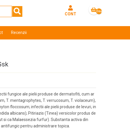
Coş
CONT
gol
ct
Recenzii
Gsk
ectii fungice ale pielii produse de dermatofiti, cum ar
rum, T. mentagrophytes, T. verrucosum, T. violaceum),
n floccosum; infectii ale pielii produse de levuri, in
dida albicans); Pitiriazis (Tinea) versicolor produs de
 si ca Malaessezia furfur). Substanta activa din
t antifungic pentru administrare topica.