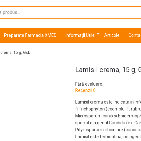
Preparate Farmacia XMED
Informații Utile
Articole
Conta
 crema, 15 g, Gsk
Lamisil crema, 15 g, 
Fără evaluare:
Recenzii 0
Lamisil crema este indicata in inf
fi Trichophyton (exemplu: T. rub
Microsporum canis si Epidermophyto
special din genul Candida (ex. Can
Pityrosporum orbiculare (cunoscut
Lamisil este terbinafina, un agen