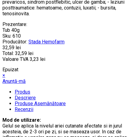
prevaricos, sindrom postflebitic, ulcer de gamba; - leziuni
posttraumatice: hematoame, contuzii, luxatii; - bursita,
tenosinovita.
Prezentare:
Tub 40g
Sku:
610
Producător:
Stada Hemofarm
32,59 lei
Total:
32,59 lei
Valoare TVA
3,23 lei
Epuizat
×
Anunţă-mă
Produs
Descriere
Produse Asemănătoare
Recenzii
Mod de utilizare:
Gelul se aplica la nivelul ariei cutanate afectate si in jurul
acesteia, de 2-3 ori pe zi, si se maseaza usor. In caz de