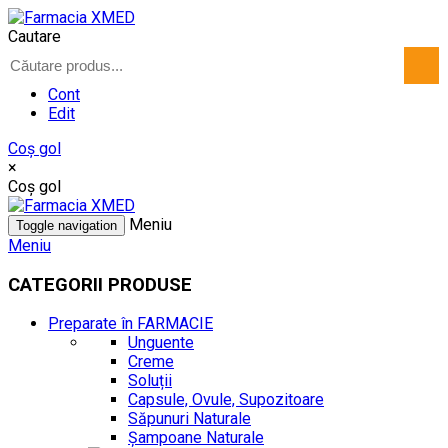
Cautare
Cont
Edit
Coş gol
×
Coş gol
Meniu
Toggle navigation
Meniu
CATEGORII PRODUSE
Preparate în FARMACIE
Unguente
Creme
Soluții
Capsule, Ovule, Supozitoare
Săpunuri Naturale
Șampoane Naturale