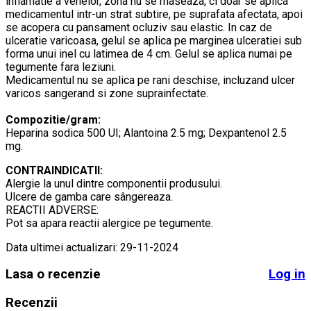
inflamatie a venelor, zona nu se maseaza, ci doar se aplica
medicamentul intr-un strat subtire, pe suprafata afectata, apoi
se acopera cu pansament ocluziv sau elastic. In caz de
ulceratie varicoasa, gelul se aplica pe marginea ulceratiei sub
forma unui inel cu latimea de 4 cm. Gelul se aplica numai pe
tegumente fara leziuni.
Medicamentul nu se aplica pe rani deschise, incluzand ulcer
varicos sangerand si zone suprainfectate.
Compozitie/gram:
Heparina sodica 500 UI; Alantoina 2.5 mg; Dexpantenol 2.5
mg.
CONTRAINDICATII:
Alergie la unul dintre componentii produsului.
Ulcere de gamba care sângereaza.
REACTII ADVERSE:
Pot sa apara reactii alergice pe tegumente.
Data ultimei actualizari: 29-11-2024
Lasa o recenzie
Log in
Recenzii