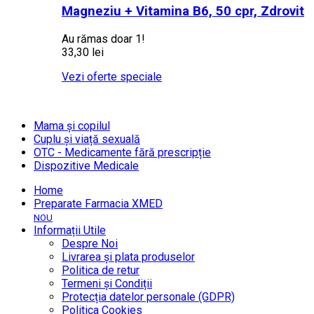
Magneziu + Vitamina B6, 50 cpr, Zdrovit
Au rămas doar 1!
33,30 lei
Vezi oferte speciale
Mama și copilul
Cuplu și viață sexuală
OTC - Medicamente fără prescripție
Dispozitive Medicale
Home
Preparate Farmacia XMED
NOU
Informații Utile
Despre Noi
Livrarea și plata produselor
Politica de retur
Termeni și Condiții
Protecția datelor personale (GDPR)
Politica Cookies