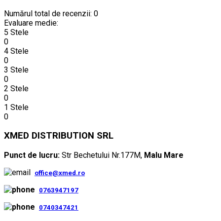
Numărul total de recenzii: 0
Evaluare medie:
5 Stele
0
4 Stele
0
3 Stele
0
2 Stele
0
1 Stele
0
XMED DISTRIBUTION SRL
Punct de lucru:
Str Bechetului Nr.177M,
Malu Mare
office@xmed.ro
0763947197
0740347421