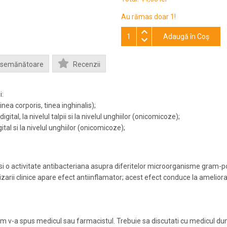
Au rămas doar 1!
Adaugă în Coş
Asemănătoare
Recenzii
i:
tinea corporis, tinea inghinalis);
rdigital, la nivelul talpii si la nivelul unghiilor (onicomicoze);
igital si la nivelul unghiilor (onicomicoze);
 si o activitate antibacteriana asupra diferitelor microorganisme gram-p
ilizarii clinice apare efect antiinflamator; acest efect conduce la amelior
m v-a spus medicul sau farmacistul. Trebuie sa discutati cu medicul d