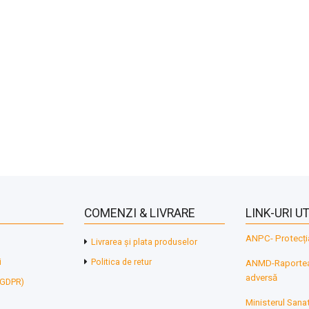
COMENZI & LIVRARE
LINK-URI UT
ANPC- Protecți
Livrarea și plata produselor
i
Politica de retur
ANMD-Raporteaz
adversă
 (GDPR)
Ministerul Sanat