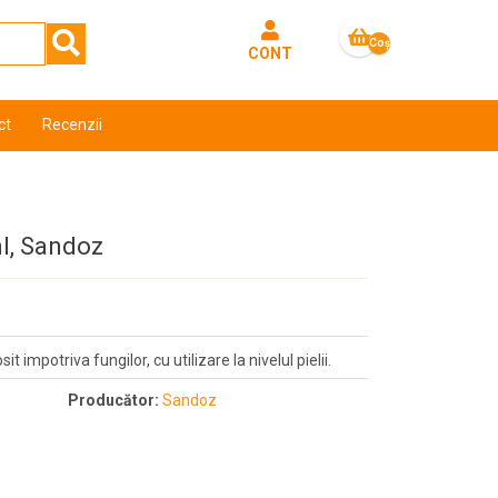
Coş
CONT
gol
ct
Recenzii
ml, Sandoz
 impotriva fungilor, cu utilizare la nivelul pielii.
Producător:
Sandoz