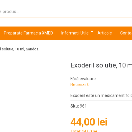
Preparate Farmacia XMED
Informații Utile
Articole
Conta
l solutie, 10 ml, Sandoz
Exoderil solutie, 10 
Fără evaluare:
Recenzii 0
Exoderil este un medicament folosit
Sku:
961
44,00 lei
Total:
44,00 lei