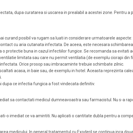
afectata, dupa curatarea si uscarea in prealabil a acestei zone. Pentru a
mai curand posibil va rugam sa luati in considerare urmatoarele aspecte:
n contact cu aria cutanata infectata. De aceea, este necesara schimbarea 
ura o protectie buna in cazul infectiilor fungice. Se recomanda sa evitat
latie limitata sau care nu permit ventilatia (de exemplu ciorapi din fibre
infectata. Orice prosop sau imbracaminte trebuie schimbate zilnic.
scaltati acasa, in baie sau, de exemplu in hotel. Aceasta reprezinta calea p
.
 dupa ce infectia fungica a fost vindecata definitiv.
mediat sa contactati medicul dumneavoastra sau farmacistul. Nu s-a rapo
icati-o imediat ce va amintiti. Nu aplicati o cantitate dubla pentru a com
area medicului. In general tratamentul cu Exoderil se continua inca dou