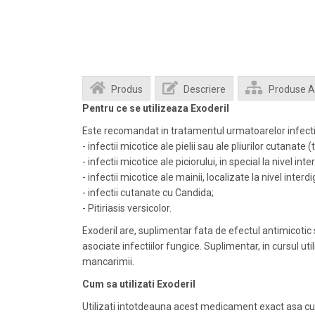
Produs
Descriere
Produse 
Pentru ce se utilizeaza Exoderil
Este recomandat in tratamentul urmatoarelor infecti
- infectii micotice ale pielii sau ale pliurilor cutanate (
- infectii micotice ale piciorului, in special la nivel inte
- infectii micotice ale mainii, localizate la nivel interd
- infectii cutanate cu Candida;
- Pitiriasis versicolor.
Exoderil are, suplimentar fata de efectul antimicotic
asociate infectiilor fungice. Suplimentar, in cursul ut
mancarimii.
Cum sa utilizati Exoderil
Utilizati intotdeauna acest medicament exact asa cu