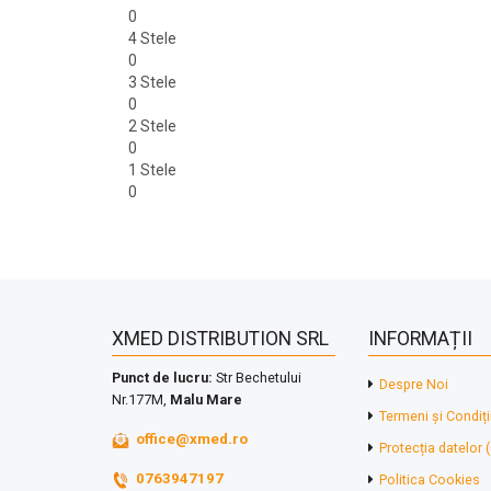
0
4 Stele
0
3 Stele
0
2 Stele
0
1 Stele
0
XMED DISTRIBUTION SRL
INFORMAȚII
Punct de lucru:
Str Bechetului
Despre Noi
Nr.177M,
Malu Mare
Termeni și Condiți
office@xmed.ro
Protecția datelor
0763947197
Politica Cookies