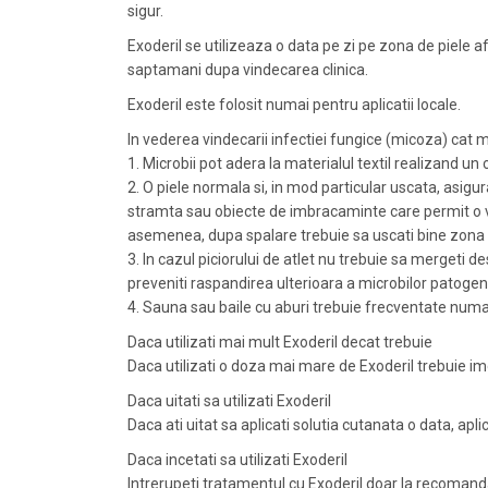
sigur.
Exoderil se utilizeaza o data pe zi pe zona de piele 
saptamani dupa vindecarea clinica.
Exoderil este folosit numai pentru aplicatii locale.
In vederea vindecarii infectiei fungice (micoza) cat 
1. Microbii pot adera la materialul textil realizand u
2. O piele normala si, in mod particular uscata, asig
stramta sau obiecte de imbracaminte care permit o venti
asemenea, dupa spalare trebuie sa uscati bine zona 
3. In cazul piciorului de atlet nu trebuie sa mergeti de
preveniti raspandirea ulterioara a microbilor patogeni
4. Sauna sau baile cu aburi trebuie frecventate numai
Daca utilizati mai mult Exoderil decat trebuie
Daca utilizati o doza mai mare de Exoderil trebuie i
Daca uitati sa utilizati Exoderil
Daca ati uitat sa aplicati solutia cutanata o data, apl
Daca incetati sa utilizati Exoderil
Intrerupeti tratamentul cu Exoderil doar la recomand