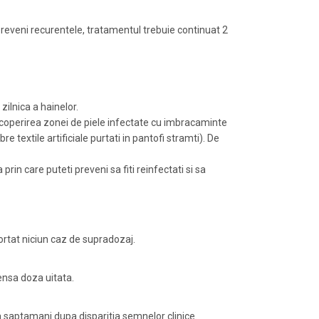
 preveni recurentele, tratamentul trebuie continuat 2
zilnica a hainelor.
i acoperirea zonei de piele infectate cu imbracaminte
 textile artificiale purtati in pantofi stramti). De
rin care puteti preveni sa fiti reinfectati si sa
rtat niciun caz de supradozaj.
pensa doza uitata.
a saptamani dupa disparitia semnelor clinice.