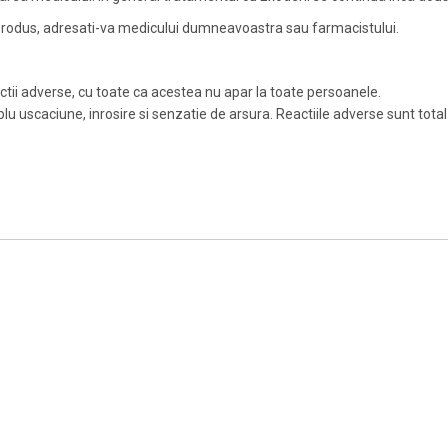
t produs, adresati-va medicului dumneavoastra sau farmacistului.
ii adverse, cu toate ca acestea nu apar la toate persoanele.
mplu uscaciune, inrosire si senzatie de arsura. Reactiile adverse sunt total