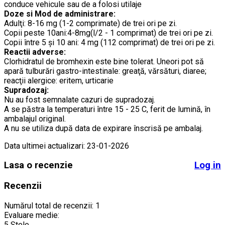
conduce vehicule sau de a folosi utilaje
Doze si Mod de administrare:
Adulţi: 8-16 mg (1-2 comprimate) de trei ori pe zi.
Copii peste 10ani:4-8mg(l/2 - 1 comprimat) de trei ori pe zi.
Copii între 5 şi 10 ani: 4 mg (112 comprimat) de trei ori pe zi.
Reactii adverse:
Clorhidratul de bromhexin este bine tolerat. Uneori pot să
apară tulburări gastro-intestinale: greaţă, vărsături, diaree;
reacţii alergice: eritem, urticarie
Supradozaj:
Nu au fost semnalate cazuri de supradozaj.
A se păstra la temperaturi între 15 - 25 C, ferit de lumină, în
ambalajul original.
A nu se utiliza după data de expirare înscrisă pe ambalaj.
Data ultimei actualizari: 23-01-2026
Lasa o recenzie
Log in
Recenzii
Numărul total de recenzii:
1
Evaluare medie:
5 Stele