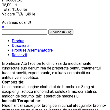
Producător:
15,00 lei
Total:
15,00 lei
Valoare TVA
1,49 lei
Au rămas doar 3!
×
Adaugă în Coş
Produs
Descriere
Produse Asemănătoare
Recenzii
Bromhexin Atb face parte din clasa de medicamente
cunoscute sub denumirea de preparate pentru tratamentul
tusei si racelii; expectorante, exclusiv combinatii cu
antitusive, mucolitice.
Compozitie:
Un comprimat conţine clorhidrat de bromhexin 8 mg şi
excipienţi: lactoză monohidrat, celuloză microcristalină,
amidon de porumb, talc, stearat de magneziu.
Indicatii Terapeutice:
Fluidifiant al secreţiilor bronşice în cursul afecţiunilor bronho-