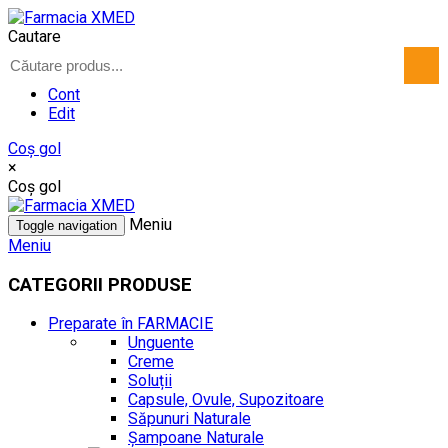
Cautare
Cont
Edit
Coş gol
×
Coş gol
Meniu
Toggle navigation
Meniu
CATEGORII PRODUSE
Preparate în FARMACIE
Unguente
Creme
Soluții
Capsule, Ovule, Supozitoare
Săpunuri Naturale
Șampoane Naturale