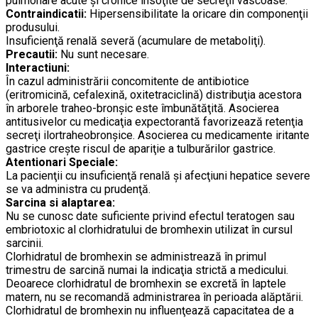
pulmonare acute şi cronice însoţite de secreţii vâscoase.
Contraindicatii:
Hipersensibilitate la oricare din componenţii
produsului.
Insuficienţă renală severă (acumulare de metaboliţi).
Precautii:
Nu sunt necesare.
Interactiuni:
În cazul administrării concomitente de antibiotice
(eritromicină, cefalexină, oxitetraciclină) distribuţia acestora
în arborele traheo-bronşic este îmbunătăţită. Asocierea
antitusivelor cu medicaţia expectorantă favorizează retenţia
secreţi ilortraheobronşice. Asocierea cu medicamente iritante
gastrice creşte riscul de apariţie a tulburărilor gastrice.
Atentionari Speciale:
La pacienţii cu insuficienţă renală şi afecţiuni hepatice severe
se va administra cu prudenţă.
Sarcina si alaptarea:
Nu se cunosc date suficiente privind efectul teratogen sau
embriotoxic al clorhidratului de bromhexin utilizat în cursul
sarcinii.
Clorhidratul de bromhexin se administrează în primul
trimestru de sarcină numai la indicaţia strictă a medicului.
Deoarece clorhidratul de bromhexin se excretă în laptele
matern, nu se recomandă administrarea în perioada alăptării.
Clorhidratul de bromhexin nu influenţează capacitatea de a