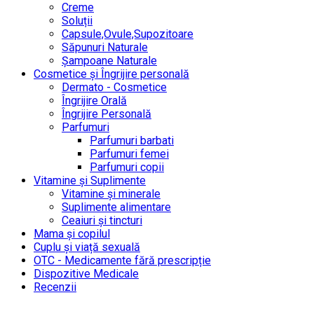
Creme
Soluții
Capsule,Ovule,Supozitoare
Săpunuri Naturale
Șampoane Naturale
Cosmetice și Îngrijire personală
Dermato - Cosmetice
Îngrijire Orală
Îngrijire Personală
Parfumuri
Parfumuri barbati
Parfumuri femei
Parfumuri copii
Vitamine și Suplimente
Vitamine și minerale
Suplimente alimentare
Ceaiuri și tincturi
Mama și copilul
Cuplu și viață sexuală
OTC - Medicamente fără prescripție
Dispozitive Medicale
Recenzii