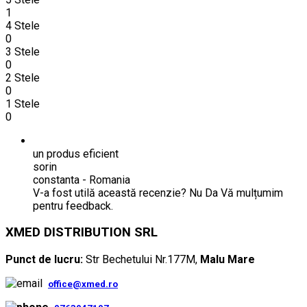
1
4 Stele
0
3 Stele
0
2 Stele
0
1 Stele
0
un produs eficient
sorin
constanta
-
Romania
V-a fost utilă această recenzie?
Nu
Da
Vă mulțumim
pentru feedback.
XMED DISTRIBUTION SRL
Punct de lucru:
Str Bechetului Nr.177M,
Malu Mare
office@xmed.ro