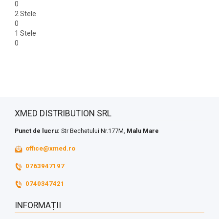
0
2 Stele
0
1 Stele
0
XMED DISTRIBUTION SRL
Punct de lucru:
Str Bechetului Nr.177M,
Malu Mare
office@xmed.ro
0763947197
0740347421
INFORMAȚII