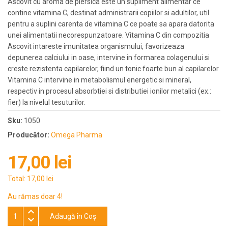
Ascovit cu aroma de piersica este un supliment alimentar ce
contine vitamina C, destinat administrarii copiilor si adultilor, util
pentru a suplini carenta de vitamina C ce poate sa apara datorita
unei alimentatii necorespunzatoare. Vitamina C din compozitia
Ascovit intareste imunitatea organismului, favorizeaza
depunerea calciului in oase, intervine in formarea colagenului si
creste rezistenta capilarelor, fiind un tonic foarte bun al capilarelor.
Vitamina C intervine in metabolismul energetic si mineral,
respectiv in procesul absorbtiei si distributiei ionilor metalici (ex.:
fier) la nivelul tesuturilor.
Sku:
1050
Producător:
Omega Pharma
17,00 lei
Total:
17,00 lei
Au rămas doar 4!
Adaugă în Coş