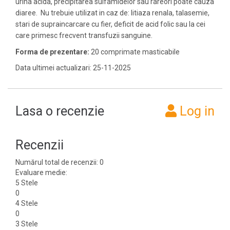
urina acida, precipitarea sulfamidelor sau rareori poate cauza
diaree. Nu trebuie utilizat in caz de: litiaza renala, talasemie,
stari de supraincarcare cu fier, deficit de acid folic sau la cei
care primesc frecvent transfuzii sanguine.
Forma de prezentare:
20 comprimate masticabile
Data ultimei actualizari: 25-11-2025
Lasa o recenzie
Log in
Recenzii
Numărul total de recenzii: 0
Evaluare medie:
5 Stele
0
4 Stele
0
3 Stele