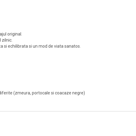
jul original.
zilnic.
a si echilibrata si un mod de viata sanatos.
 diferite (zmeura, portocale si coacaze negre)