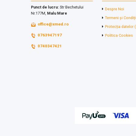
Punct de lucru:
Str Bechetului
Despre Noi
Nr.177M,
Malu Mare
Termeni și Condiți
office@xmed.ro
Protecția datelor
0763947197
Politica Cookies
0740347421