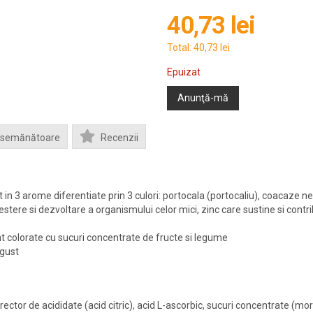
40,73 lei
Total:
40,73 lei
Epuizat
Anunţă-mă
Asemănătoare
Recenzii
t in 3 arome diferentiate prin 3 culori: portocala (portocaliu), coacaze n
stere si dezvoltare a organismului celor mici, zinc care sustine si contrib
nt colorate cu sucuri concentrate de fructe si legume
 gust
orector de acididate (acid citric), acid L-ascorbic, sucuri concentrate (m