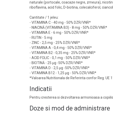
naturale (portocale, coacaze negre, zmeura), nicotinam
riboflavina, acid folic, D-biotina, colecalciferol, cian
Cantitate / 1 jeleu:
- VITAMINA C - 40 mg - 50% DZR/VNR*
- NIACINĂ (VITAMINA B3) - 8 mg - 50% DZR/VNR*
- VITAMINA E - 6 mg - 50% DZR/VNR*
- RUTIN - 5 mg
- ZINC - 2,5 mg - 25% DZR/VNR*
- VITAMINA A - 0,4 mg - 50% DZR/VNR*
- VITAMINA B2 - 0,35 mg - 25% DZR/VNR*
- ACID FOLIC - 0,1 mg - 50% DZR/VNR*
- BIOTINĂ - 25 µg -50% DZR/VNR*
- VITAMINA D - 2,5 µg -50% DZR/VNR*
- VITAMINA B12 - 1,25 µg - 50% DZR/VNR*
*Valoarea Nutritionala de Referinta confor Reg. UE 
Indicatii
Pentru cresterea si dezvoltarea armonioasa a copiilo
Doze si mod de administrare