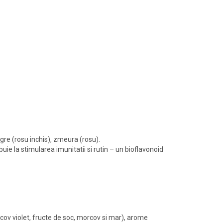
egre (rosu inchis), zmeura (rosu).
uie la stimularea imunitatii si rutin – un bioflavonoid
orcov violet, fructe de soc, morcov si mar), arome