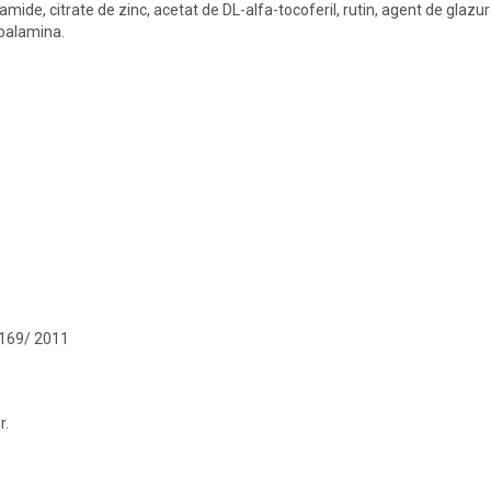
ide, citrate de zinc, acetat de DL-alfa-tocoferil, rutin, agent de glazur
cobalamina.
1169/ 2011
r.