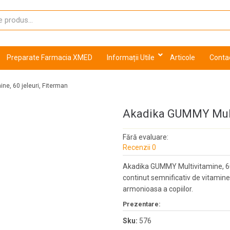
Preparate Farmacia XMED
Informații Utile
Articole
Conta
e, 60 jeleuri, Fiterman
Akadika GUMMY Multiv
Fără evaluare:
Recenzii 0
Akadika GUMMY Multivitamine, 60 
continut semnificativ de vitamin
armonioasa a copiilor.
Prezentare:
Sku:
576