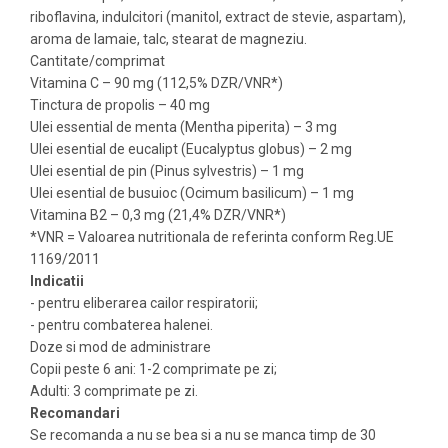
riboflavina, indulcitori (manitol, extract de stevie, aspartam),
aroma de lamaie, talc, stearat de magneziu.
Cantitate/comprimat
Vitamina C – 90 mg (112,5% DZR/VNR*)
Tinctura de propolis – 40 mg
Ulei essential de menta (Mentha piperita) – 3 mg
Ulei esential de eucalipt (Eucalyptus globus) – 2 mg
Ulei esential de pin (Pinus sylvestris) – 1 mg
Ulei esential de busuioc (Ocimum basilicum) – 1 mg
Vitamina B2 – 0,3 mg (21,4% DZR/VNR*)
*VNR = Valoarea nutritionala de referinta conform Reg.UE
1169/2011
Indicatii
- pentru eliberarea cailor respiratorii;
- pentru combaterea halenei.
Doze si mod de administrare
Copii peste 6 ani: 1-2 comprimate pe zi;
Adulti: 3 comprimate pe zi.
Recomandari
Se recomanda a nu se bea si a nu se manca timp de 30