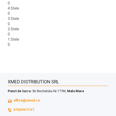
0
4 Stele
0
3 Stele
0
2 Stele
0
1 Stele
0
XMED DISTRIBUTION SRL
Punct de lucru:
Str Bechetului Nr.177M,
Malu Mare
office@xmed.ro
0763947197