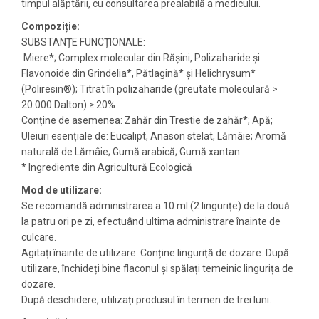
timpul alăptării, cu consultarea prealabilă a medicului.
Compoziție:
SUBSTANȚE FUNCȚIONALE:
Miere*; Complex molecular din Rășini, Polizaharide și
Flavonoide din Grindelia*, Pătlagină* și Helichrysum*
(Poliresin®); Titrat în polizaharide (greutate moleculară >
20.000 Dalton) ≥ 20%
Conține de asemenea: Zahăr din Trestie de zahăr*; Apă;
Uleiuri esențiale de: Eucalipt, Anason stelat, Lămâie; Aromă
naturală de Lămâie; Gumă arabică; Gumă xantan.
* Ingrediente din Agricultură Ecologică
Mod de utilizare:
Se recomandă administrarea a 10 ml (2 lingurițe) de la două
la patru ori pe zi, efectuând ultima administrare înainte de
culcare.
Agitați înainte de utilizare. Conține linguriță de dozare. După
utilizare, închideți bine flaconul și spălați temeinic lingurița de
dozare.
După deschidere, utilizați produsul în termen de trei luni.