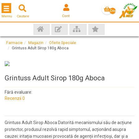
Toggle navigation
Coş
Cont
Meniu
Cautare
gol
Farmacie
Magazin
Oferte Speciale
Grintuss Adult Sirop 180g Aboca
Grintuss Adult Sirop 180g Aboca
Fără evaluare:
Recenzii 0
Grintuss Adult Sirop Aboca Datorită mecanismului său de acțiune
protector, produsul rezolvă rapid simptomul, acționând asupra
cauzei: iritația mucoasei provocată de agenții infecțioși, dar și a