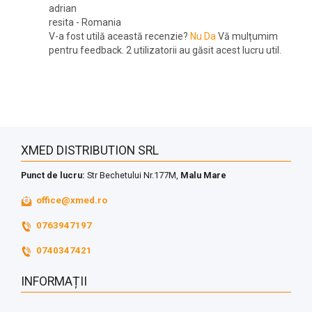
adrian
resita
-
Romania
V-a fost utilă această recenzie?
Nu
Da
Vă mulțumim
pentru feedback.
2 utilizatorii au găsit acest lucru util.
XMED DISTRIBUTION SRL
Punct de lucru:
Str Bechetului Nr.177M,
Malu Mare
office@xmed.ro
0763947197
0740347421
INFORMAȚII