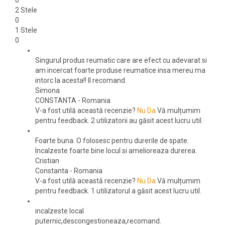
0
2 Stele
0
1 Stele
0
Singurul produs reumatic care are efect cu adevarat si
am incercat foarte produse reumatice insa mereu ma
intorc la acesta!! Il recomand
Simona
CONSTANTA
-
Romania
V-a fost utilă această recenzie?
Nu
Da
Vă mulțumim
pentru feedback.
2 utilizatorii au găsit acest lucru util.
Foarte buna. O folosesc pentru durerile de spate.
Incalzeste foarte bine locul si amelioreaza durerea.
Cristian
Constanta
-
Romania
V-a fost utilă această recenzie?
Nu
Da
Vă mulțumim
pentru feedback.
1 utilizatorul a găsit acest lucru util.
incalzeste local
puternic,descongestioneaza,recomand.