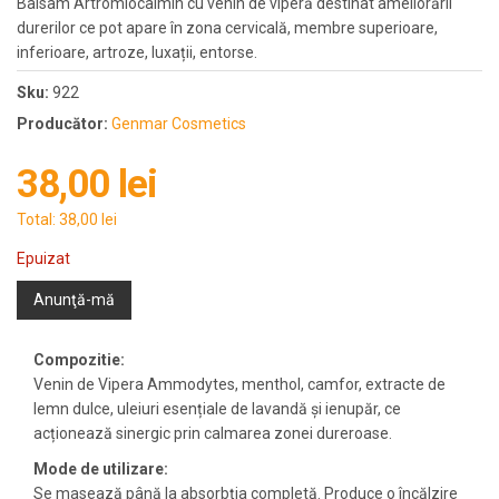
Balsam Artromiocalmin cu venin de viperă destinat ameliorării
durerilor ce pot apare în zona cervicală, membre superioare,
inferioare, artroze, luxații, entorse.
Sku:
922
Producător:
Genmar Cosmetics
38,00 lei
Total:
38,00 lei
Epuizat
Anunţă-mă
Compozitie:
Venin de Vipera Ammodytes, menthol, camfor, extracte de
lemn dulce, uleiuri esențiale de lavandă și ienupăr, ce
acționează sinergic prin calmarea zonei dureroase.
Mode de utilizare:
Se masează până la absorbția completă. Produce o încălzire