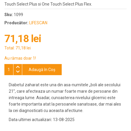
Touch Select Plus si One Touch Select Plus Flex.
Sku:
1099
Producător:
LIFESCAN
71,18 lei
Total:
71,18 lei
Au rămas doar 1!
Adaugă în Coş
Diabetul zaharat este una din asa-numitele „boli ale secolului
21”, care afecteaza un numar foarte mare de persoane din
intreaga lume. Asadar, cunoasterea nivelului glicemic este
foarte importanta atat la persoanele sanatoase, dar mai ales
la cei diagnosticati cu aceasta afectiune.
Data ultimei actualizari: 13-08-2025