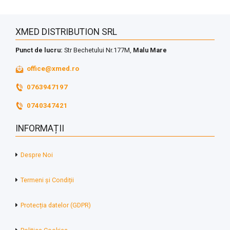
XMED DISTRIBUTION SRL
Punct de lucru:
Str Bechetului Nr.177M,
Malu Mare
office@xmed.ro
0763947197
0740347421
INFORMAȚII
Despre Noi
Termeni și Condiții
Protecția datelor (GDPR)