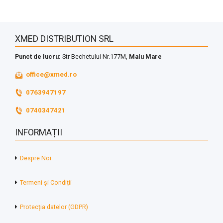
XMED DISTRIBUTION SRL
Punct de lucru:
Str Bechetului Nr.177M,
Malu Mare
office@xmed.ro
0763947197
0740347421
INFORMAȚII
Despre Noi
Termeni și Condiții
Protecția datelor (GDPR)