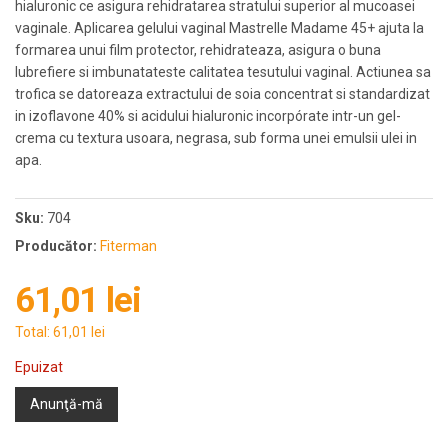
hialuronic ce asigura rehidratarea stratului superior al mucoasei
vaginale. Aplicarea gelului vaginal Mastrelle Madame 45+ ajuta la
formarea unui film protector, rehidrateaza, asigura o buna
lubrefiere si imbunatateste calitatea tesutului vaginal. Actiunea sa
trofica se datoreaza extractului de soia concentrat si standardizat
in izoflavone 40% si acidului hialuronic incorpórate intr-un gel-
crema cu textura usoara, negrasa, sub forma unei emulsii ulei in
apa.
Sku:
704
Producător:
Fiterman
61,01 lei
Total:
61,01 lei
Epuizat
Anunţă-mă