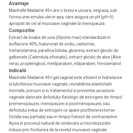
Avantaje
Mastrelle Madame 45+ are o textura usoara, negrasa, sub
forma unei emulsii ulei in apa, care asigura un pH (pH=5)
apropiat de cel al mucoasei vaginale la menopauza.
Compozitie
Extract de boabe de soia (Glycine max) standardizat in
isoflavone 40%, hialuronat de sodiu, carbomer,
trietanolamina, parafina lichida, glicerina, extract glicolic de
galbenele (Calendula oficinalis), extract glicolic de aloe (Aloe
vera), propilenglicol, metilparaben, etilparaben, fenoxietanol.
Indicatii
Mastrelle Madame 45+ gel vaginal este eficient in hidratarea
si lubrifierea mucoasei vaginale, restabilirea elasticitatii
normale, precum si in tratamentul si preventia uscaciunii
vaginale datorate deficitului fiziologic de estrogeni din timpul
premenopauzei, menopauzei si postmenopauzei, sau
deficitului indus de estrogeni ce apare posthisterectomie
(totala sau partiala) sau in timpul folosirii de contraceptive.
Ajuta in procesul natural de vindecare a microleziunilor
induse prin frictiunea de la nivelul mucoasei vaginale.