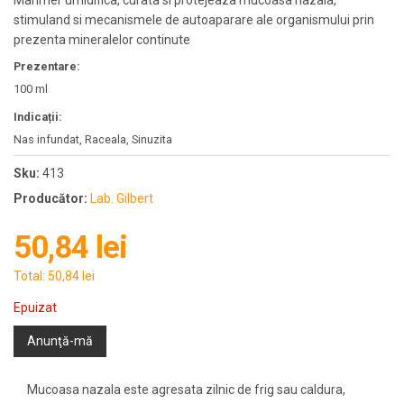
Marimer umidifica, curata si protejeaza mucoasa nazala,
stimuland si mecanismele de autoaparare ale organismului prin
prezenta mineralelor continute
Prezentare:
100 ml
Indicații:
Nas infundat, Raceala, Sinuzita
Sku:
413
Producător:
Lab. Gilbert
50,84 lei
Total:
50,84 lei
Epuizat
Anunţă-mă
Mucoasa nazala este agresata zilnic de frig sau caldura,