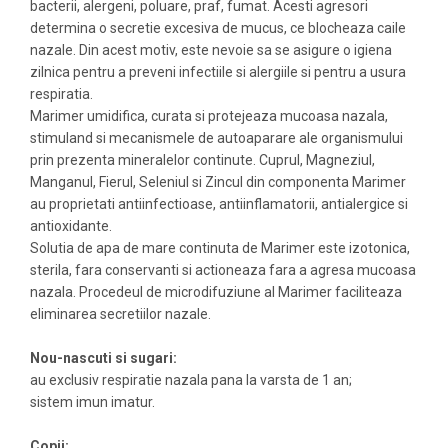
bacterii, alergeni, poluare, praf, fumat. Acesti agresori
determina o secretie excesiva de mucus, ce blocheaza caile
nazale. Din acest motiv, este nevoie sa se asigure o igiena
zilnica pentru a preveni infectiile si alergiile si pentru a usura
respiratia.
Marimer umidifica, curata si protejeaza mucoasa nazala,
stimuland si mecanismele de autoaparare ale organismului
prin prezenta mineralelor continute. Cuprul, Magneziul,
Manganul, Fierul, Seleniul si Zincul din componenta Marimer
au proprietati antiinfectioase, antiinflamatorii, antialergice si
antioxidante.
Solutia de apa de mare continuta de Marimer este izotonica,
sterila, fara conservanti si actioneaza fara a agresa mucoasa
nazala. Procedeul de microdifuziune al Marimer faciliteaza
eliminarea secretiilor nazale.
Nou-nascuti si sugari:
au exclusiv respiratie nazala pana la varsta de 1 an;
sistem imun imatur.
Copii: