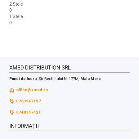
2 Stele
0
1 Stele
0
XMED DISTRIBUTION SRL
Punct de lucru:
Str Bechetului Nr.177M,
Malu Mare
office@xmed.ro
0763947197
0740347421
INFORMAȚII