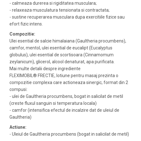
- calmeaza durerea si rigiditatea musculara;
- relaxeaza musculatura tensionata si contractata;
- sustine recuperarea musculara dupa exercitiile fizice sau
efort fizic intens.
Compozitie:
Ulei esential de salcie himalaiana (Gaultheria procumbens),
camfor, mentol, ulei esential de eucalipt (Eucalyptus
globulus), ulei esential de scortisoara (Cinnamomum
zeylanicum), glicerol, alcool denaturat, apa purificata.
Mai multe detalii despre ingrediente
FLEXIMOBIL® FRECTIE, lotiune pentru masaj prezinta o
compozitie complexa care actioneaza sinergic, format din 2
compusi:
- ulei de Gaultheria procumbens, bogat in salicilat de metil
(creste fluxul sanguin si temperatura locala)
- camfor (intensifica efectul de incalzire dat de uleiul de
Gaultheria)
Actiune:
- Uleiul de Gaultheria procumbens (bogat in salicilat de metil)