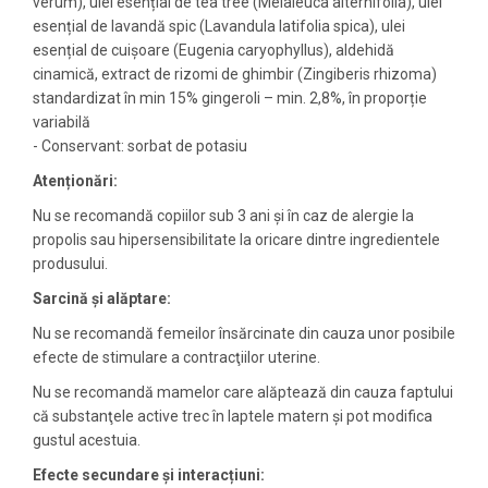
verum), ulei esențial de tea tree (Melaleuca alternifolia), ulei
esențial de lavandă spic (Lavandula latifolia spica), ulei
esențial de cuișoare (Eugenia caryophyllus), aldehidă
cinamică, extract de rizomi de ghimbir (Zingiberis rhizoma)
standardizat în min 15% gingeroli – min. 2,8%, în proporție
variabilă
- Conservant: sorbat de potasiu
Aten
ționări
:
Nu se recomandă copiilor sub 3 ani şi în caz de alergie la
propolis sau hipersensibilitate la oricare dintre ingredientele
produsului.
Sarcin
ă și alăptare
:
Nu se recomandă femeilor însărcinate din cauza unor posibile
efecte de stimulare a contracţiilor uterine.
Nu se recomandă mamelor care alăptează din cauza faptului
că substanţele active trec în laptele matern şi pot modifica
gustul acestuia.
Efecte secundare și interacțiuni
: