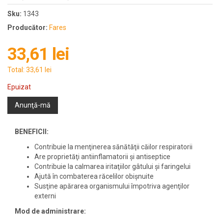
Sku:
1343
Producător:
Fares
33,61 lei
Total:
33,61 lei
Epuizat
Anunţă-mă
BENEFICII:
Contribuie la menţinerea sănătăţii căilor respiratorii
Are proprietăţi antiinflamatorii şi antiseptice
Contribuie la calmarea iritaţiilor gâtului şi faringelui
Ajută în combaterea răcelilor obişnuite
Susţine apărarea organismului împotriva agenţilor
externi
Mod de administrare: