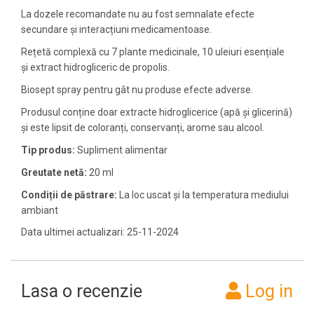
La dozele recomandate nu au fost semnalate efecte
secundare și interacțiuni medicamentoase.
Rețetă complexă cu 7 plante medicinale, 10 uleiuri esențiale
și extract hidrogliceric de propolis.
Biosept spray pentru gât nu produse efecte adverse.
Produsul conține doar extracte hidroglicerice (apă și glicerină)
și este lipsit de coloranți, conservanți, arome sau alcool.
Tip produs:
Supliment alimentar
Greutate netă:
20 ml
Condiții de păstrare:
La loc uscat și la temperatura mediului
ambiant
Data ultimei actualizari: 25-11-2024
Lasa o recenzie
Log in