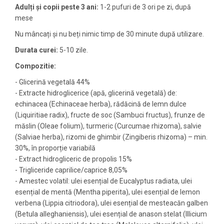
Adulți și copii peste 3 ani
:
1-2 pufuri de 3 ori pe zi, după
mese
Nu mâncați și nu beți nimic timp de 30 minute după utilizare.
Durata curei:
5-10 zile.
Compozitie:
- Glicerină vegetală 44%
- Extracte hidroglicerice (apă, glicerină vegetală) de:
echinacea (Echinaceae herba), rădăcină de lemn dulce
(Liquiritiae radix), fructe de soc (Sambuci fructus), frunze de
măslin (Oleae folium), turmeric (Curcumae rhizoma), salvie
(Salviae herba), rizomi de ghimbir (Zingiberis rhizoma) – min.
30%, în proporție variabilă
- Extract hidrogliceric de propolis 15%
- Trigliceride caprilice/caprice 8,05%
- Amestec volatil: ulei esențial de Eucalyptus radiata, ulei
esențial de mentă (Mentha piperita), ulei esențial de lemon
verbena (Lippia citriodora), ulei esențial de mesteacăn galben
(Betula alleghaniensis), ulei esențial de anason stelat (Illicium