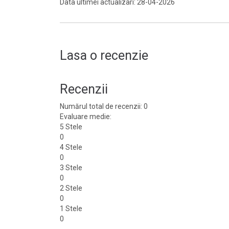
Data ultimei actualizari: 28-04-2026
Lasa o recenzie
Recenzii
Numărul total de recenzii: 0
Evaluare medie:
5 Stele
0
4 Stele
0
3 Stele
0
2 Stele
0
1 Stele
0