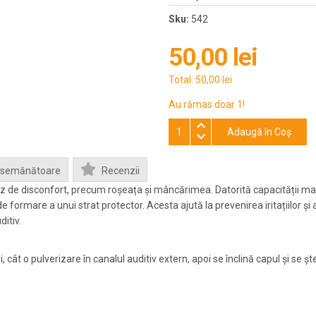
Sku:
542
50,00 lei
Total:
50,00 lei
Au rămas doar 1!
Adaugă în Coş
Asemănătoare
Recenzii
z de disconfort, precum roșeața și mâncărimea. Datorită capacității mar
 formare a unui strat protector. Acesta ajută la prevenirea iritațiilor și 
itiv.
, cât o pulverizare în canalul auditiv extern, apoi se înclină capul și se șt