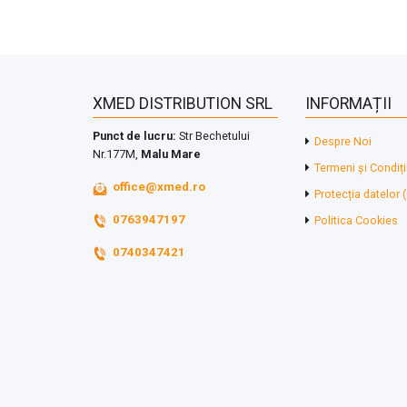
XMED DISTRIBUTION SRL
INFORMAȚII
Punct de lucru:
Str Bechetului
Despre Noi
Nr.177M,
Malu Mare
Termeni și Condiți
office@xmed.ro
Protecția datelor
0763947197
Politica Cookies
0740347421