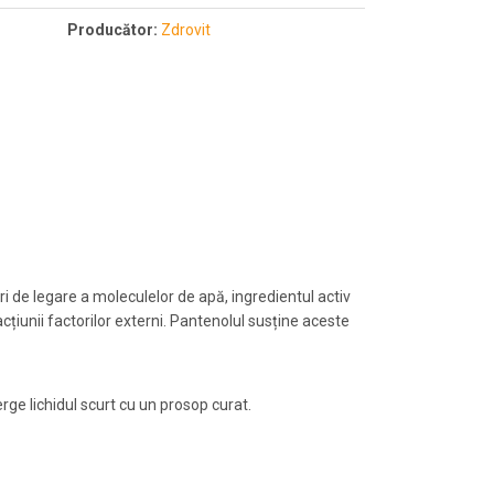
Producător:
Zdrovit
i de legare a moleculelor de apă, ingredientul activ
acțiunii factorilor externi. Pantenolul susține aceste
erge lichidul scurt cu un prosop curat.