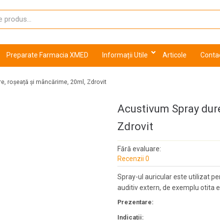
Preparate Farmacia XMED
Informații Utile
Articole
Conta
e, roșeață și mâncărime, 20ml, Zdrovit
Acustivum Spray dure
Zdrovit
Fără evaluare:
Recenzii 0
Spray-ul auricular este utilizat p
auditiv extern, de exemplu otita 
Prezentare:
Indicații: