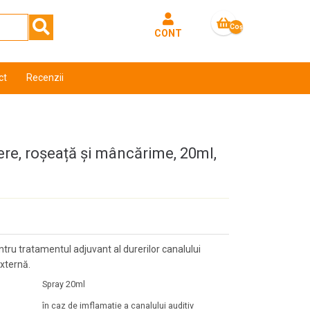
Coş
CONT
gol
ct
Recenzii
re, roșeață și mâncărime, 20ml,
entru tratamentul adjuvant al durerilor canalului
externă.
Spray 20ml
în caz de imflamatie a canalului auditiv