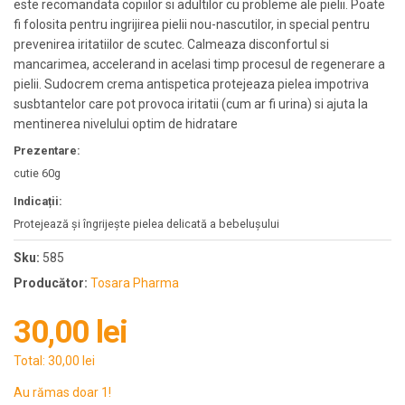
este recomandata copiilor si adultilor cu probleme ale pielii. Poate
fi folosita pentru ingrijirea pielii nou-nascutilor, in special pentru
prevenirea iritatiilor de scutec. Calmeaza disconfortul si
mancarimea, accelerand in acelasi timp procesul de regenerare a
pielii. Sudocrem crema antispetica protejeaza pielea impotriva
susbtantelor care pot provoca iritatii (cum ar fi urina) si ajuta la
mentinerea nivelului optim de hidratare
Prezentare:
cutie 60g
Indicații:
Protejează și îngrijește pielea delicată a bebelușului
Sku:
585
Producător:
Tosara Pharma
30,00 lei
Total:
30,00 lei
Au rămas doar 1!