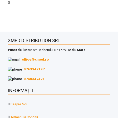
0
XMED DISTRIBUTION SRL
Punct de lucru:
Str Bechetului Nr.177M,
Malu Mare
office@xmed.ro
0763947197
0740347421
INFORMAȚII
Despre Noi
Termeni și Condiții