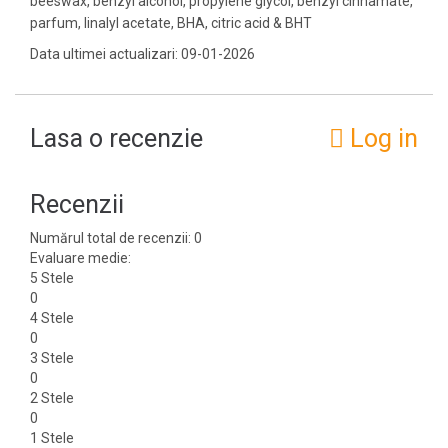
beeswax, benzyl alcohol, propylene glycol, benzyl cinnamate,
parfum, linalyl acetate, BHA, citric acid & BHT
Data ultimei actualizari: 09-01-2026
Lasa o recenzie
Log in
Recenzii
Numărul total de recenzii: 0
Evaluare medie:
5 Stele
0
4 Stele
0
3 Stele
0
2 Stele
0
1 Stele