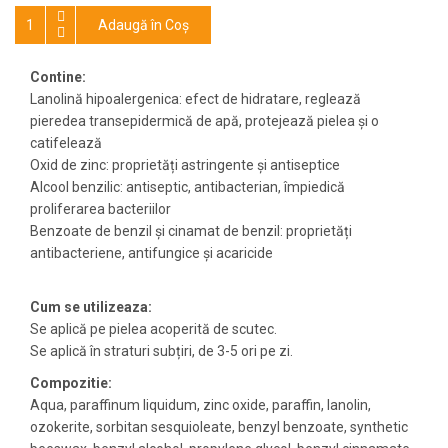
Adaugă în Coş
Contine:
Lanolină hipoalergenica: efect de hidratare, reglează
pieredea transepidermică de apă, protejează pielea și o
catifelează
Oxid de zinc: proprietăți astringente și antiseptice
Alcool benzilic: antiseptic, antibacterian, împiedică
proliferarea bacteriilor
Benzoate de benzil și cinamat de benzil: proprietăți
antibacteriene, antifungice și acaricide
Cum se utilizeaza:
Se aplică pe pielea acoperită de scutec.
Se aplică în straturi subțiri, de 3-5 ori pe zi.
Compozitie:
Aqua, paraffinum liquidum, zinc oxide, paraffin, lanolin,
ozokerite, sorbitan sesquioleate, benzyl benzoate, synthetic