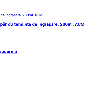
ăr cu tendința de îngrășare, 200ml, ACM
Bioderma