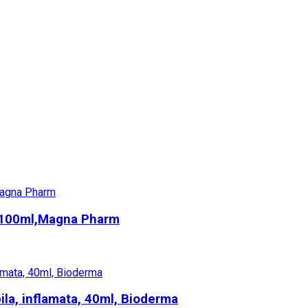
te, 100ml,Magna Pharm
ila, inflamata, 40ml, Bioderma