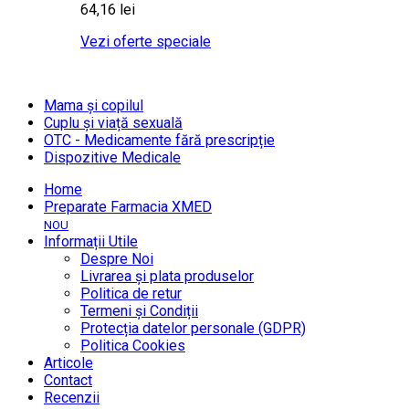
64,16 lei
Vezi oferte speciale
Mama și copilul
Cuplu și viață sexuală
OTC - Medicamente fără prescripție
Dispozitive Medicale
Home
Preparate Farmacia XMED
NOU
Informații Utile
Despre Noi
Livrarea și plata produselor
Politica de retur
Termeni și Condiții
Protecția datelor personale (GDPR)
Politica Cookies
Articole
Contact
Recenzii