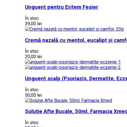
Unguent pentru Eritem Fesier
În stoc
39,00 lei
Cremă nazală cu mentol, eucalipt și camf
În stoc
20,00 lei
Unguent scalp (Psoriazis, Dermatite, Ec
În stoc
50,00 lei
Soluție Afte Bucale, 50ml, Farmacia Xme
În stoc