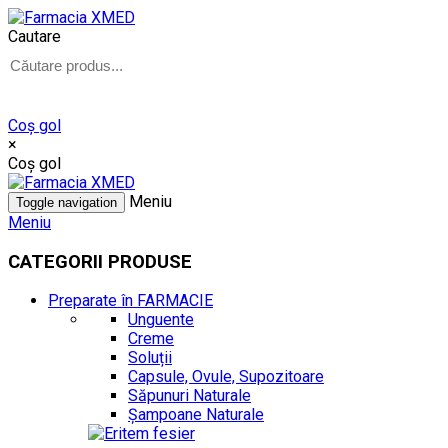
Cautare
Coş gol
×
Coş gol
Meniu
Toggle navigation
Meniu
CATEGORII PRODUSE
Preparate în FARMACIE
Unguente
Creme
Soluții
Capsule, Ovule, Supozitoare
Săpunuri Naturale
Șampoane Naturale