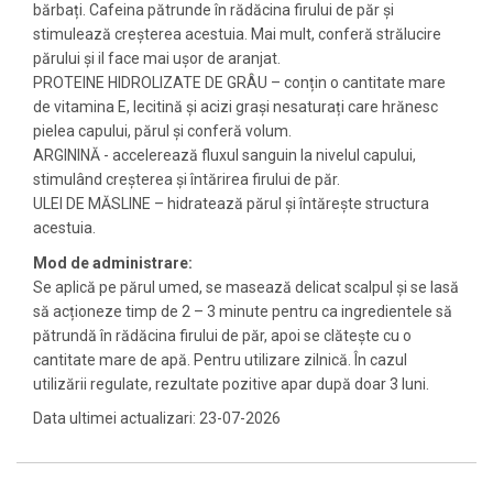
bărbați. Cafeina pătrunde în rădăcina firului de păr și
stimulează creșterea acestuia. Mai mult, conferă strălucire
părului și il face mai ușor de aranjat.
PROTEINE HIDROLIZATE DE GRÂU – conțin o cantitate mare
de vitamina E, lecitină și acizi grași nesaturați care hrănesc
pielea capului, părul și conferă volum.
ARGININĂ - accelerează fluxul sanguin la nivelul capului,
stimulând creșterea și întărirea firului de păr.
ULEI DE MĂSLINE – hidratează părul și întărește structura
acestuia.
Mod de administrare:
Se aplică pe părul umed, se masează delicat scalpul și se lasă
să acționeze timp de 2 – 3 minute pentru ca ingredientele să
pătrundă în rădăcina firului de păr, apoi se clăteşte cu o
cantitate mare de apă. Pentru utilizare zilnică. În cazul
utilizării regulate, rezultate pozitive apar după doar 3 luni.
Data ultimei actualizari: 23-07-2026