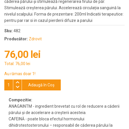
căderea părului și stimulează regenerarea firului de păr.
Stimulează creșterea părului. Accelerează circulația sanguină la
nivelul scalpului. Forma de prezentare: 200ml Indicatii terapeutice:
pentru par rar si in cazul pierderii difuze a parului
Sku:
482
Producător:
Zdrovit
76,00 lei
Total:
76,00 lei
Au rămas doar 1!
Adaugă în Coş
Compozitie:
ANAGAINTM - ingredient brevetat cu rol de reducere a căderii
părului și de accelerare a creșterii acesteia.
CAFEINĂ - poate bloca efectul hormonului
dihidrotestosteronului – responsabil de căderea părului la