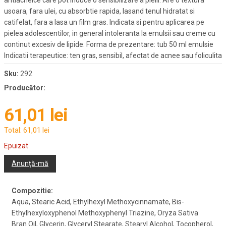
antiacneice care pot induce o sensibilizare a pielii. Are o textura
usoara, fara ulei, cu absorbtie rapida, lasand tenul hidratat si
catifelat, fara a lasa un film gras. Indicata si pentru aplicarea pe
pielea adolescentilor, in general intoleranta la emulsii sau creme cu
continut excesiv de lipide. Forma de prezentare: tub 50 ml emulsie
Indicatii terapeutice: ten gras, sensibil, afectat de acnee sau foliculita
Sku:
292
Producător:
61,01 lei
Total:
61,01 lei
Epuizat
Anunţă-mă
Compozitie:
Aqua, Stearic Acid, Ethylhexyl Methoxycinnamate, Bis-
Ethylhexyloxyphenol Methoxyphenyl Triazine, Oryza Sativa
Bran Oil, Glycerin, Glyceryl Stearate, Stearyl Alcohol, Tocopherol,