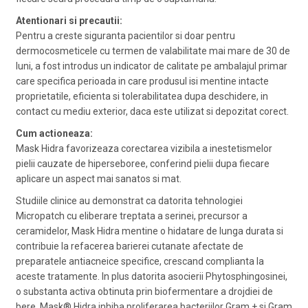
Atentionari si precautii:
Pentru a creste siguranta pacientilor si doar pentru
dermocosmeticele cu termen de valabilitate mai mare de 30 de
luni, a fost introdus un indicator de calitate pe ambalajul primar
care specifica perioada in care produsul isi mentine intacte
proprietatile, eficienta si tolerabilitatea dupa deschidere, in
contact cu mediu exterior, daca este utilizat si depozitat corect.
Cum actioneaza:
Mask Hidra favorizeaza corectarea vizibila a inestetismelor
pielii cauzate de hiperseboree, conferind pielii dupa fiecare
aplicare un aspect mai sanatos si mat.
Studiile clinice au demonstrat ca datorita tehnologiei
Micropatch cu eliberare treptata a serinei, precursor a
ceramidelor, Mask Hidra mentine o hidatare de lunga durata si
contribuie la refacerea barierei cutanate afectate de
preparatele antiacneice specifice, crescand complianta la
aceste tratamente. In plus datorita asocierii Phytosphingosinei,
o substanta activa obtinuta prin biofermentare a drojdiei de
bere, Mask® Hidra inhiba proliferarea bacteriilor Gram + si Gram