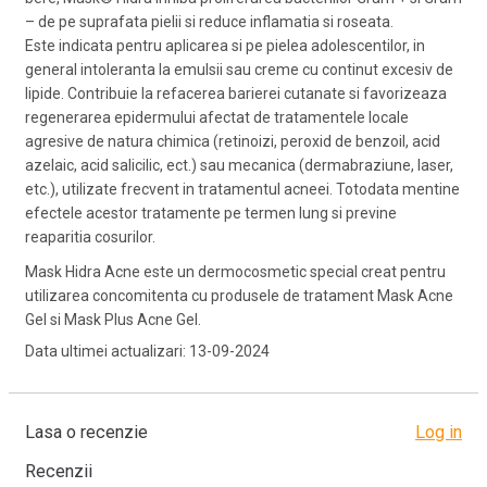
– de pe suprafata pielii si reduce inflamatia si roseata.
Este indicata pentru aplicarea si pe pielea adolescentilor, in
general intoleranta la emulsii sau creme cu continut excesiv de
lipide. Contribuie la refacerea barierei cutanate si favorizeaza
regenerarea epidermului afectat de tratamentele locale
agresive de natura chimica (retinoizi, peroxid de benzoil, acid
azelaic, acid salicilic, ect.) sau mecanica (dermabraziune, laser,
etc.), utilizate frecvent in tratamentul acneei. Totodata mentine
efectele acestor tratamente pe termen lung si previne
reaparitia cosurilor.
Mask Hidra Acne este un dermocosmetic special creat pentru
utilizarea concomitenta cu produsele de tratament Mask Acne
Gel si Mask Plus Acne Gel.
Data ultimei actualizari: 13-09-2024
Lasa o recenzie
Log in
Recenzii