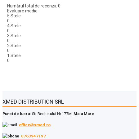
Numărul total de recenzii: 0
Evaluare medie:
5 Stele
0
4 Stele
0
3 Stele
0
2 Stele
0
1 Stele
0
XMED DISTRIBUTION SRL
Punct de lucru:
Str Bechetului Nr.177M,
Malu Mare
office@xmed.ro
0763947197