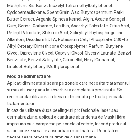
Methylene Bis-Benzotriazolyl Tetramethylbutylphenol,
Cyclopentasiloxane, Spent Grain Wax, Butyrospermum Parkii
Butter Extract, Argania Spinosa Kernel, Algin, Acacia Senegal
Gum, Serine, Carbomer, Lecithin, Ascorbyl Palmitate, Citric Acid,
Retinyl Palmitate, Shikimic Acid, Salicyloyl Phytosphingosine,
Allantoin, Disodium EDTA, Potassium Cetyl Phosphate, C30-45
Alkyl Cetearyl Dimethicone Crosspolymer, Parfum, Butylene
Glycol, Diproylene Glycol, Caprylyl Glycol, Glyceryl Laurate, Benzyl
Benzoate, Benzyl Salicylate, Citronellol, Hexyl Cinnamal,
Linalool, Butylphenyl Methylpropional.
Mod de administrare:
Aplicati dimineata si seara pe zonele care necesita tratamentul
si masati usor pana la absorbirea completa a produsului. Se
recomanda utilizarea in fiecare dimineata pe toata perioada
tratamentului.
In caz de utilizare dupa peeling-uri profesionale, laser sau
dermabraziune, aplicati o cantitate abundenta de Mask Hidra
impreuna cu o compresa pe zonele afectate, lasand produsul
sa actioneze si sa se absoarba in mod natural. Repetati in
fiecare seara procedura timp de o saptamana.