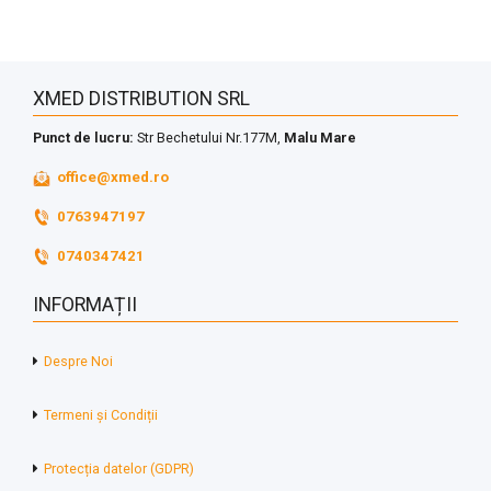
XMED DISTRIBUTION SRL
Punct de lucru:
Str Bechetului Nr.177M,
Malu Mare
office@xmed.ro
0763947197
0740347421
INFORMAȚII
Despre Noi
Termeni și Condiții
Protecția datelor (GDPR)