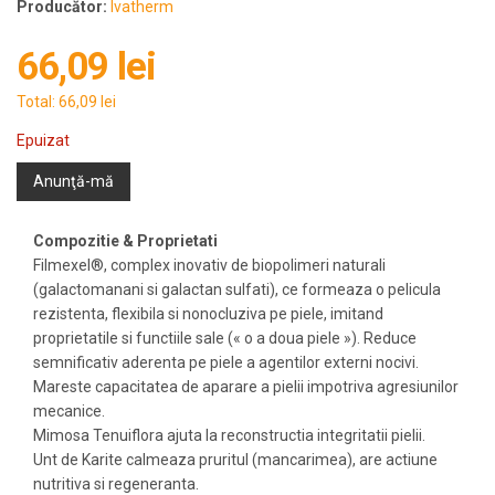
Producător:
Ivatherm
66,09 lei
Total:
66,09 lei
Epuizat
Anunţă-mă
Compozitie & Proprietati
Filmexel®, complex inovativ de biopolimeri naturali
(galactomanani si galactan sulfati), ce formeaza o pelicula
rezistenta, flexibila si nonocluziva pe piele, imitand
proprietatile si functiile sale (« o a doua piele »). Reduce
semnificativ aderenta pe piele a agentilor externi nocivi.
Mareste capacitatea de aparare a pielii impotriva agresiunilor
mecanice.
Mimosa Tenuiflora ajuta la reconstructia integritatii pielii.
Unt de Karite calmeaza pruritul (mancarimea), are actiune
nutritiva si regeneranta.