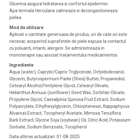
Glicerina asigura hidratarea si confortul epidermei.
Apa termala Herculane calmeaza si decongestioneaza
pielea.
Mod de utilizare
Aplicati o cantitate generoasa de produs, ori de cate ori este
necesar, acoperind suprafetele de piele expuse la contactul
cu poluanti, iritanti, alergeni. Se administreaza in
monoterapie sau asociat tratamentului medicamentos.
Ingrediente
Aqua (water), Caprylic/Capric Triglyceride, Octyldodecanol,
Glycerin, Butyrospermum Parkii (Shea) Butter, Propanediol,
Cetearyl Alcohol,Pentylene Glycol, Cetearyl Olivate,
Helianthus Annuus (sunflower) Seed Wax, Sorbitan Olivate,
Propylene Glycol, Caesalpinia Spinosa Fruit Extract, Sodium
Polyacrylate, Ethylhexylglycerin, Chlorphenesin, Kappaphycus
Alvarezii Extract, Tocopheryl Acetate, Mimosa Tenuiflora
Bark Extract, Glycine Soja (soybean) Oil, Citric Acid, Potassium
Sorbate, Sodium Benzoate, Tocopherol
Data ultimei actualizari: 01-08-2025