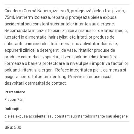
Cicaderm Cremă Bariera, izolează, protejează pielea fragilizata,
75ml, Ivatherm Izoleaza, repara și protejeaza pielea expusa
accidental sau constant substantelor iritante sau alergene.
Recomandata in cazul folosirii zilnice a manusilor de latex: medici,
lucratori in alimentatie, hair stylisti etc; iritatiilor produse de
substante chimice folosite in menaj sau activitati industriale,
expunerii zilnice la detergentii de vase, iritatiilor produse de
produse cosmetice, vopseluri, diversi poluanti din atmosfera.
Formeaza o bariera protectoare la nivelul pielii impotriva factorilor
poluanti, iritanti si alergeni. Reface integritatea pielii, calmeaza si
asigura confortul pe termen lung. Previne si reduce riscul
dezvoltarii dermatitei de contact.
Prezentare:
Flacon 75ml
Indicații:
pielea expusa accidental sau constant substantelor iritante sau alergene
Sku:
500