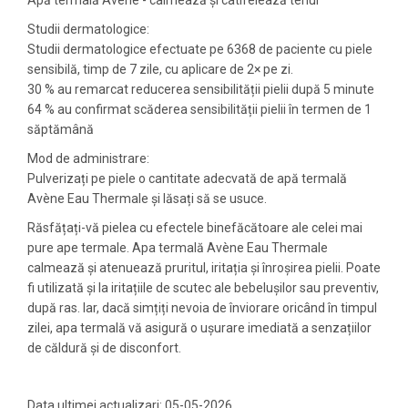
Apă termală Avène - calmează și catifelează tenul
Studii dermatologice:
Studii dermatologice efectuate pe 6368 de paciente cu piele
sensibilă, timp de 7 zile, cu aplicare de 2× pe zi.
30 % au remarcat reducerea sensibilității pielii după 5 minute
64 % au confirmat scăderea sensibilității pielii în termen de 1
săptămână
Mod de administrare:
Pulverizați pe piele o cantitate adecvată de apă termală
Avène Eau Thermale și lăsați să se usuce.
Răsfățați-vă pielea cu efectele binefăcătoare ale celei mai
pure ape termale. Apa termală Avène Eau Thermale
calmează și atenuează pruritul, iritația și înroșirea pielii. Poate
fi utilizată și la iritațiile de scutec ale bebelușilor sau preventiv,
după ras. Iar, dacă simțiți nevoia de înviorare oricând în timpul
zilei, apa termală vă asigură o ușurare imediată a senzațiilor
de căldură și de disconfort.
Data ultimei actualizari: 05-05-2026