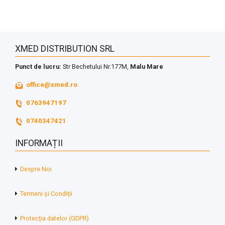
XMED DISTRIBUTION SRL
Punct de lucru:
Str Bechetului Nr.177M,
Malu Mare
office@xmed.ro
0763947197
0740347421
INFORMAȚII
Despre Noi
Termeni și Condiții
Protecția datelor (GDPR)