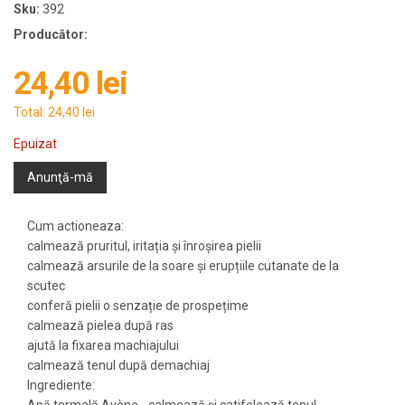
Sku:
392
Producător:
24,40 lei
Total:
24,40 lei
Epuizat
Anunţă-mă
Cum actioneaza:
calmează pruritul, iritația și înroșirea pielii
calmează arsurile de la soare și erupțiile cutanate de la
scutec
conferă pielii o senzație de prospețime
calmează pielea după ras
ajută la fixarea machiajului
calmează tenul după demachiaj
Ingrediente: