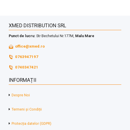
XMED DISTRIBUTION SRL
Punct de lucru:
Str Bechetului Nr.177M,
Malu Mare
office@xmed.ro
0763947197
0740347421
INFORMAȚII
Despre Noi
Termeni și Condiții
Protecția datelor (GDPR)