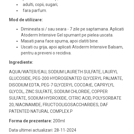
adulti, copii, sugari;
fara parfum.
Mod de utilizare:
Dimineata si / sau seara - 7 zile pe saptamana. Aplicati
Atoderm Intensive Gel spumant pe pielea uscata.
Masati pana face spuma, apoi clatiti bine.
Uscati cu grija, apoi aplicati Atoderm Intensive Balsam,
pentru a preveni o recidiva.
Ingrediente:
AQUA/WATER/EAU, SODIUM LAURETH SULFATE, LAURYL
GLUCOSIDE, PEG-200 HYDROGENATED GLYCERYL PALMATE,
DISODIUM EDTA, PEG-7 GLYCERYL COCOAtE, CAPRYLYL
GLYCOL, ZINC SULFATE, SODIUM CHLORIDE, COPPER
SULFATE, SODIUM HYDROXIDE, CITRIC ACID, POLYSORBATE
20, NIACINAMIDE, FRUCTOOLIGOSACCHARIDES, DAF
PATENTED NATURAL COMPLEX.P
Forma de prezentare:
200ml
Data ultimei actualizari: 28-11-2024