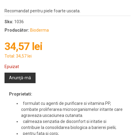
Recomandat pentru piele foarte uscata.
Sku:
1036
Producător:
Bioderma
34,57 lei
Total:
34,57 lei
Epuizat
Anunţă-mă
Proprietati:
formulat cu agenti de purificare si vitamina PP,
combate proliferarea microorganismelor iritante care
agraveaza uscaciunea cutanata.
calmeaza senzatia de disconfort si iritatie si
contribuie la consolidarea biologica a barierei pielii;
pentru fata si corp;