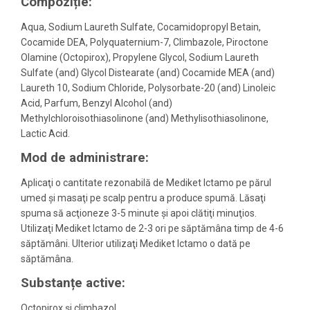
Compoziție:
Aqua, Sodium Laureth Sulfate, Cocamidopropyl Betain,
Cocamide DEA, Polyquaternium-7, Climbazole, Piroctone
Olamine (Octopirox), Propylene Glycol, Sodium Laureth
Sulfate (and) Glycol Distearate (and) Cocamide MEA (and)
Laureth 10, Sodium Chloride, Polysorbate-20 (and) Linoleic
Acid, Parfum, Benzyl Alcohol (and)
Methylchloroisothiasolinone (and) Methylisothiasolinone,
Lactic Acid.
Mod de administrare:
Aplicaţi o cantitate rezonabilă de Mediket Ictamo pe părul
umed şi masaţi pe scalp pentru a produce spumă. Lăsaţi
spuma să acţioneze 3-5 minute şi apoi clătiţi minuţios.
Utilizaţi Mediket Ictamo de 2-3 ori pe săptămâna timp de 4-6
săptămâni. Ulterior utilizaţi Mediket Ictamo o dată pe
săptămâna.
Substanțe active:
Octopirox şi climbazol.