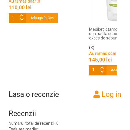
Au rămas doar 3!
110,00 lei
Adaugă în Coş
Mediket Ictamo Samp
dermatita seboreica scal
exces de sebum, 180
(3)
Au rămas doar 4!
145,00 lei
Adaugă în 
Lasa o recenzie
Log in
Recenzii
Numărul total de recenzii: 0
Evaluare medie: