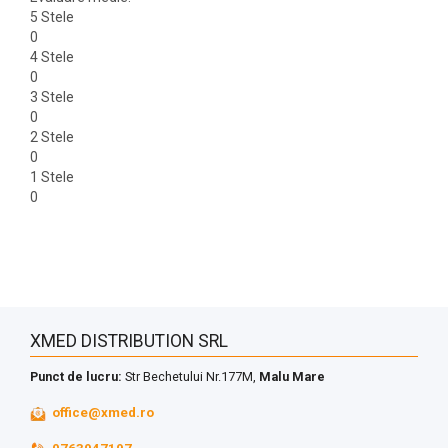
5 Stele
0
4 Stele
0
3 Stele
0
2 Stele
0
1 Stele
0
XMED DISTRIBUTION SRL
Punct de lucru:
Str Bechetului Nr.177M,
Malu Mare
office@xmed.ro