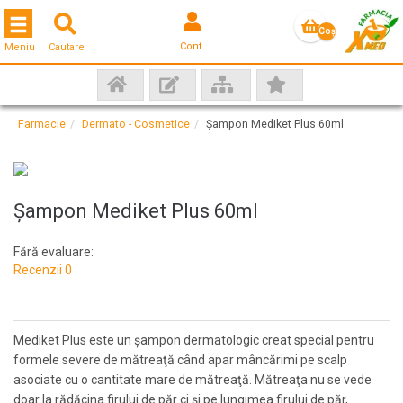
Toggle navigation
Coş
Cont
Meniu
Cautare
gol
Farmacie
Dermato - Cosmetice
Șampon Mediket Plus 60ml
Șampon Mediket Plus 60ml
Fără evaluare:
Recenzii 0
Mediket Plus este un şampon dermatologic creat special pentru
formele severe de mătreaţă când apar mâncărimi pe scalp
asociate cu o cantitate mare de mătreaţă. Mătreaţa nu se vede
doar la rădăcina firului de păr ci şi pe lungimea firului de păr,