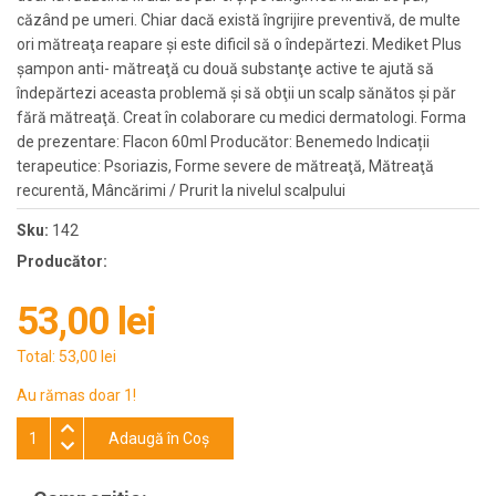
căzând pe umeri. Chiar dacă există îngrijire preventivă, de multe
ori mătreaţa reapare şi este dificil să o îndepărtezi. Mediket Plus
şampon anti- mătreaţă cu două substanţe active te ajută să
îndepărtezi aceasta problemă şi să obţii un scalp sănătos şi păr
fără mătreaţă. Creat în colaborare cu medici dermatologi. Forma
de prezentare: Flacon 60ml Producător: Benemedo Indicații
terapeutice: Psoriazis, Forme severe de mătreaţă, Mătreaţă
recurentă, Mâncărimi / Prurit la nivelul scalpului
Sku:
142
Producător:
53,00 lei
Total:
53,00 lei
Au rămas doar 1!
Adaugă în Coş