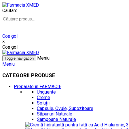
Cautare
Coş gol
×
Coş gol
Meniu
Toggle navigation
Meniu
CATEGORII PRODUSE
Preparate în FARMACIE
Unguente
Creme
Soluții
Capsule, Ovule, Supozitoare
Săpunuri Naturale
Șampoane Naturale