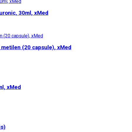
luronic, 30ml, xMed
 metilen (20 capsule), xMed
ml, xMed
is)