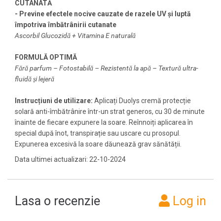
CUTANATĂ
- Previne efectele nocive cauzate de razele UV și luptă
împotriva îmbătrânirii cutanate
Ascorbil Glucozidă + Vitamina E naturală
FORMULĂ OPTIMĂ
Fără parfum – Fotostabilă – Rezistentă la apă – Textură ultra-
fluidă și lejeră
Instrucțiuni de utilizare:
Aplicați Duolys cremă protecție
solară anti-îmbătrânire într-un strat generos, cu 30 de minute
înainte de fiecare expunere la soare. Reînnoiți aplicarea în
special după înot, transpirație sau uscare cu prosopul.
Expunerea excesivă la soare dăunează grav sănătății.
Data ultimei actualizari: 22-10-2024
Lasa o recenzie
Log in