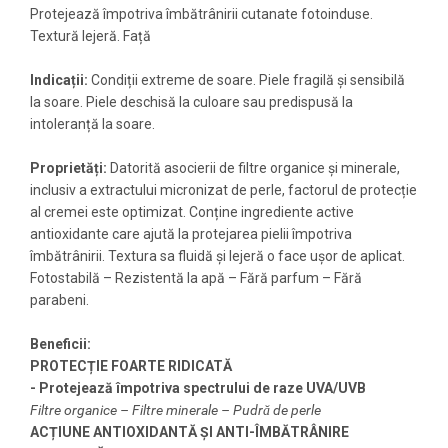
Protejează împotriva îmbătrânirii cutanate fotoinduse.
Textură lejeră. Față
Indicații:
Condiții extreme de soare. Piele fragilă și sensibilă
la soare. Piele deschisă la culoare sau predispusă la
intoleranță la soare.
Proprietăți:
Datorită asocierii de filtre organice și minerale,
inclusiv a extractului micronizat de perle, factorul de protecție
al cremei este optimizat. Conține ingrediente active
antioxidante care ajută la protejarea pielii împotriva
îmbătrânirii. Textura sa fluidă și lejeră o face ușor de aplicat.
Fotostabilă – Rezistentă la apă – Fără parfum – Fără
parabeni.
Beneficii:
PROTECȚIE FOARTE RIDICATĂ
- Protejează împotriva spectrului de raze UVA/UVB
Filtre organice – Filtre minerale – Pudră de perle
ACȚIUNE ANTIOXIDANTĂ ȘI ANTI-ÎMBĂTRÂNIRE