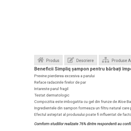
Produs
Descriere
Produse 
Beneficii Simpliq șampon pentru bărbați împo
Previne pierderea excesiva a parului
Reface radacinile firelor de par
Intareste parul fragil
Testat dermatologic
Compozitia este imbogatita cu gel din frunze de Aloe Barba
Ingredientele din sampon formeaza un filtru natural care 
Efectul asteptat al produsului poate fi influentat de factor
Comform studiilor realizate 76% dintre respondenti au conf