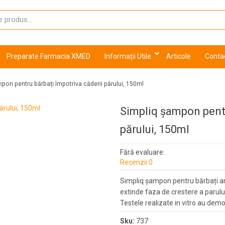
Preparate Farmacia XMED
Informații Utile
Articole
Conta
pon pentru bărbați împotriva căderii părului, 150ml
Simpliq șampon pentr
părului, 150ml
Fără evaluare:
Recenzii 0
Simpliq șampon pentru bărbați an
extinde faza de crestere a parulu
Testele realizate in vitro au demon
Sku:
737