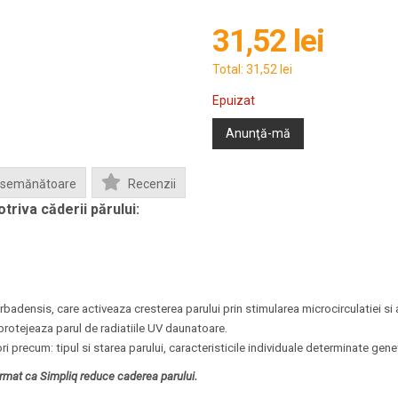
31,52 lei
Total:
31,52 lei
Epuizat
Anunţă-mă
Asemănătoare
Recenzii
triva căderii părului:
densis, care activeaza cresterea parului prin stimularea microcirculatiei si a 
protejeaza parul de radiatiile UV daunatoare.
i precum: tipul si starea parului, caracteristicile individuale determinate geneti
irmat ca Simpliq reduce caderea parului.