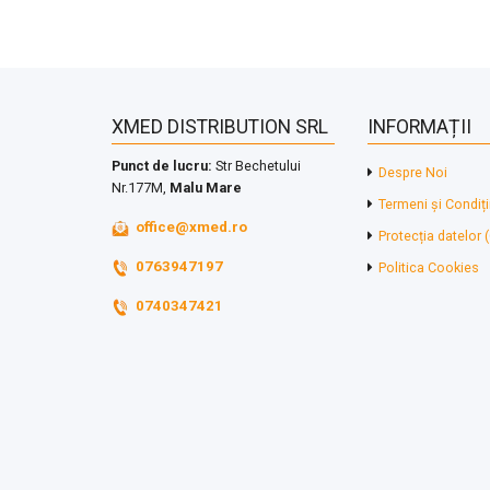
XMED DISTRIBUTION SRL
INFORMAȚII
Punct de lucru:
Str Bechetului
Despre Noi
Nr.177M,
Malu Mare
Termeni și Condiți
office@xmed.ro
Protecția datelor
0763947197
Politica Cookies
0740347421