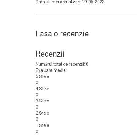
Data ultimei actualizari: 19-06-2023
Lasa o recenzie
Recenzii
Numărul total de recenzii: 0
Evaluare medie:
5 Stele
0
4 Stele
0
3 Stele
0
2 Stele
0
1 Stele
0