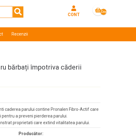
Coş
CONT
gol
ct
Recenzii
u bărbați împotriva căderii
ti caderea parului contine Pronalen Fibro-Actif care
i pentru a preveni pierderea parului.
strat proprietati care extind vitalitatea parului.
Producător: