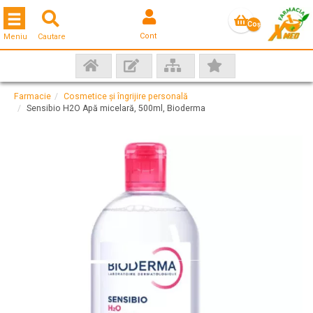
Toggle navigation
Coş
Cont
Meniu
Cautare
gol
Farmacie
Cosmetice și îngrijire personală
Sensibio H2O Apă micelară, 500ml, Bioderma