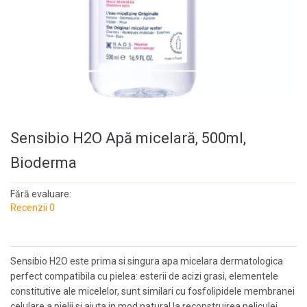
Sensibio H2O Apă micelară, 500ml,
Bioderma
Fără evaluare:
Recenzii 0
Sensibio H2O este prima si singura apa micelara dermatologica
perfect compatibila cu pielea: esterii de acizi grasi, elementele
constitutive ale micelelor, sunt similari cu fosfolipidele membranei
celulare a pielii si ajuta in mod natural la reconstruirea peliculei