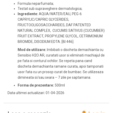
Formula neparfumata;
Testat sub supraveghere dermatologica;
Ingrediente:
AQUA/WATER/EAU, PEG-6
CAPRYLIC/CAPRIC GLYCERIDES,
FRUCTOOLIGOSACCHARIDES, DAF PATENTED
NATURAL COMPLEX, CUCUMIS SATIVUS (CUCUMBER)
FRUIT EXTRACT, PROPYLENE GLYCOL, CETRIMONIUM
BROMIDE, DISODIUM EDTA. [BI 446].
Mod de utilizare:
Imbibati o discheta demachianta cu
Sensibio H2O AR, curatati usor si eliminati machiajul de
pe fata si conturul ochilor. Se repeta pana cand
discheta demachianta ramane curata, apoi tamponati
usor fata cu un prosop curat de bumbac. Se utilizeaza
dimineata si/sau seara – 7 zile pe saptamana.
Forma de prezentare:
500ml
Data ultimei actualizari: 01-04-2026