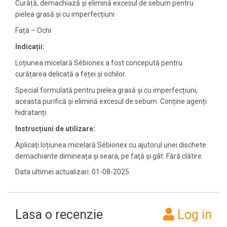
Curăță, demachiază și elimină excesul de sebum pentru
pielea grasă și cu imperfecțiuni
Față – Ochi
Indicații:
Loțiunea micelară Sébionex a fost concepută pentru
curățarea delicată a feței și ochilor.
Special formulată pentru pielea grasă și cu imperfecțiuni,
aceasta purifică și elimină excesul de sebum. Conține agenți
hidratanți.
Instrucțiuni
de
utilizare
:
Aplicați loțiunea micelară Sébionex cu ajutorul unei dischete
demachiante dimineața și seara, pe față și gât. Fără clătire.
Data ultimei actualizari: 01-08-2025
Lasa o recenzie
Log in