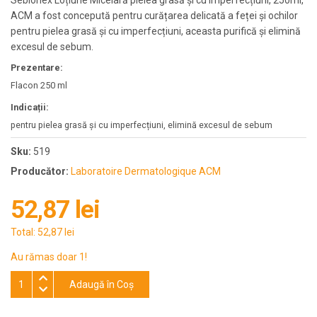
Sebionex Loțiune Micelară pielea grasă și cu imperfecțiuni, 250ml,
ACM a fost concepută pentru curățarea delicată a feței și ochilor
pentru pielea grasă și cu imperfecțiuni, aceasta purifică și elimină
excesul de sebum.
Prezentare:
Flacon 250 ml
Indicații:
pentru pielea grasă și cu imperfecțiuni, elimină excesul de sebum
Sku:
519
Producător:
Laboratoire Dermatologique ACM
52,87 lei
Total:
52,87 lei
Au rămas doar 1!
Adaugă în Coş