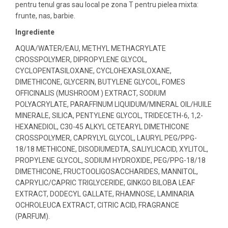
pentru tenul gras sau local pe zona T pentru pielea mixta:
frunte, nas, barbie.
Ingrediente
AQUA/WATER/EAU, METHYL METHACRYLATE
CROSSPOLYMER, DIPROPYLENE GLYCOL,
CYCLOPENTASILOXANE, CYCLOHEXASILOXANE,
DIMETHICONE, GLYCERIN, BUTYLENE GLYCOL, FOMES
OFFICINALIS (MUSHROOM ) EXTRACT, SODIUM
POLYACRYLATE, PARAFFINUM LIQUIDUM/MINERAL OIL/HUILE
MINERALE, SILICA, PENTYLENE GLYCOL, TRIDECETH-6, 1,2-
HEXANEDIOL, C30-45 ALKYL CETEARYL DIMETHICONE
CROSSPOLYMER, CAPRYLYL GLYCOL, LAURYL PEG/PPG-
18/18 METHICONE, DISODIUMEDTA, SALIYLICACID, XYLITOL,
PROPYLENE GLYCOL, SODIUM HYDROXIDE, PEG/PPG-18/18
DIMETHICONE, FRUCTOOLIGOSACCHARIDES, MANNITOL,
CAPRYLIC/CAPRIC TRIGLYCERIDE, GINKGO BILOBA LEAF
EXTRACT, DODECYL GALLATE, RHAMNOSE, LAMINARIA
OCHROLEUCA EXTRACT, CITRIC ACID, FRAGRANCE
(PARFUM).