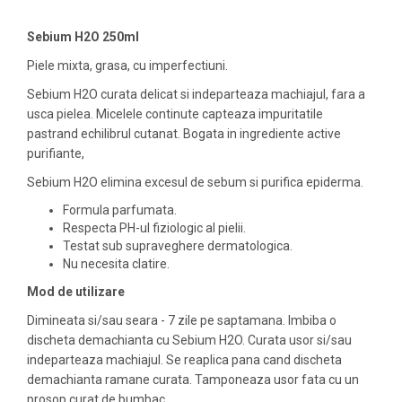
Sebium H2O 250ml
Piele mixta, grasa, cu imperfectiuni.
Sebium H2O curata delicat si indeparteaza machiajul, fara a
usca pielea. Micelele continute capteaza impuritatile
pastrand echilibrul cutanat. Bogata in ingrediente active
purifiante,
Sebium H2O elimina excesul de sebum si purifica epiderma.
Formula parfumata.
Respecta PH-ul fiziologic al pielii.
Testat sub supraveghere dermatologica.
Nu necesita clatire.
Mod de utilizare
Dimineata si/sau seara - 7 zile pe saptamana. Imbiba o
discheta demachianta cu Sebium H2O. Curata usor si/sau
indeparteaza machiajul. Se reaplica pana cand discheta
demachianta ramane curata. Tamponeaza usor fata cu un
prosop curat de bumbac.