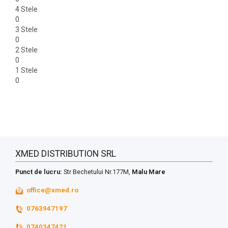
4 Stele
0
3 Stele
0
2 Stele
0
1 Stele
0
XMED DISTRIBUTION SRL
Punct de lucru:
Str Bechetului Nr.177M,
Malu Mare
office@xmed.ro
0763947197
0740347421