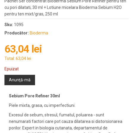
Pachet Ser concentrat Bioderma Sebium Pore Refiner pentru ten
cu pori dilatati, 30 ml + Lotiune micelara Bioderma Sebium H2O
pentru ten mixt/gras, 250 ml
Sku:
1095
Producător:
Bioderma
63,04 lei
Total:
63,04 lei
Epuizat
Anunţă-mă
Sebium Pore Refiner 30ml
Piele mixta, grasa, cu imperfectiuni.
Excesul de sebum, stresul, fumatul, poluarea - sunt
nenumarati factori care pot cauza dilatarea si distorsionarea
porilor. Expert in biologia cutanata, departamentul de