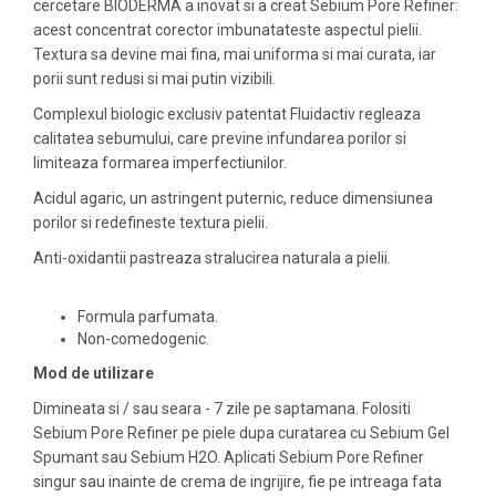
cercetare BIODERMA a inovat si a creat Sebium Pore Refiner:
acest concentrat corector imbunatateste aspectul pielii.
Textura sa devine mai fina, mai uniforma si mai curata, iar
porii sunt redusi si mai putin vizibili.
Complexul biologic exclusiv patentat Fluidactiv regleaza
calitatea sebumului, care previne infundarea porilor si
limiteaza formarea imperfectiunilor.
Acidul agaric, un astringent puternic, reduce dimensiunea
porilor si redefineste textura pielii.
Anti-oxidantii pastreaza stralucirea naturala a pielii.
Formula parfumata.
Non-comedogenic.
Mod de utilizare
Dimineata si / sau seara - 7 zile pe saptamana. Folositi
Sebium Pore Refiner pe piele dupa curatarea cu Sebium Gel
Spumant sau Sebium H2O. Aplicati Sebium Pore Refiner
singur sau inainte de crema de ingrijire, fie pe intreaga fata