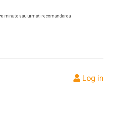
teva minute sau urmați recomandarea
Log in