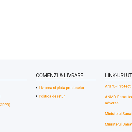
COMENZI & LIVRARE
LINK-URI UT
ANPC- Protecți
Livrarea și plata produselor
i
Politica de retur
ANMD-Raporteaz
adversă
 (GDPR)
Ministerul Sanat
Ministerul Sanat