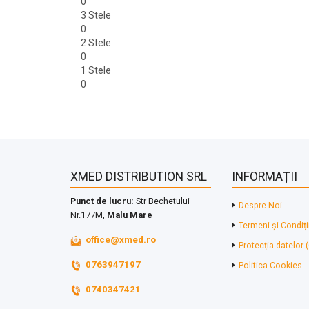
0
3 Stele
0
2 Stele
0
1 Stele
0
XMED DISTRIBUTION SRL
INFORMAȚII
Punct de lucru:
Str Bechetului
Despre Noi
Nr.177M,
Malu Mare
Termeni și Condiți
office@xmed.ro
Protecția datelor
0763947197
Politica Cookies
0740347421