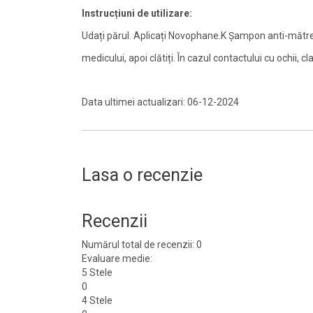
Instrucțiuni de utilizare:
Udați părul. Aplicați Novophane.K Șampon anti-mătr
medicului, apoi clătiți. În cazul contactului cu ochii, c
Data ultimei actualizari: 06-12-2024
Lasa o recenzie
Recenzii
Numărul total de recenzii: 0
Evaluare medie:
5 Stele
0
4 Stele