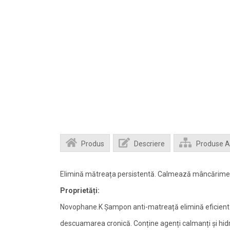
Produs
Descriere
Produse 
Elimină mătreața persistentă. Calmează mâncărimea ș
Proprietăți:
Novophane.K Șampon anti-matreață elimină eficient
descuamarea cronică. Conține agenți calmanți și hidr