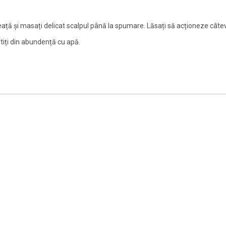
eață și masați delicat scalpul până la spumare. Lăsați să acționeze câ
latiți din abundență cu apă.