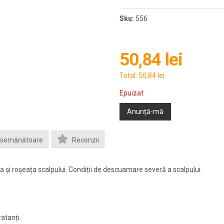
Sku:
556
50,84 lei
Total:
50,84 lei
Epuizat
Anunţă-mă
Asemănătoare
Recenzii
i roșeața scalpului. Condiții de descuamare severă a scalpului.
atanți.