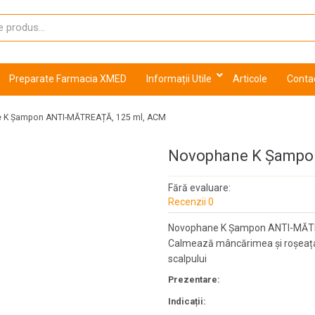
Preparate Farmacia XMED
Informații Utile
Articole
Conta
 K Șampon ANTI-MĂTREAȚĂ, 125 ml, ACM
Novophane K Șampo
Fără evaluare:
Recenzii 0
Novophane K Șampon ANTI-MĂTRE
Calmează mâncărimea și roșeața 
scalpului
Prezentare:
Indicații: