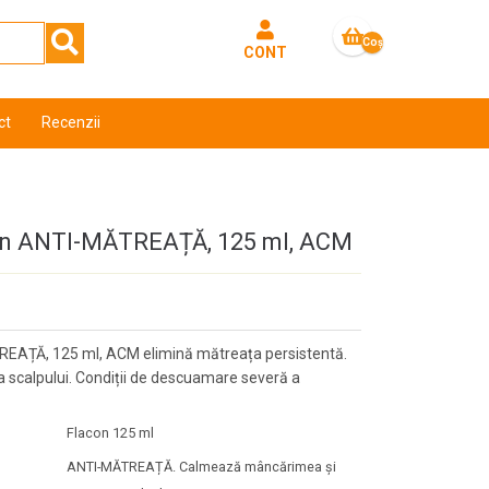
Coş
CONT
gol
ct
Recenzii
n ANTI-MĂTREAȚĂ, 125 ml, ACM
AȚĂ, 125 ml, ACM elimină mătreața persistentă.
scalpului. Condiții de descuamare severă a
Flacon 125 ml
ANTI-MĂTREAȚĂ. Calmează mâncărimea și