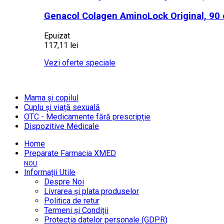
Genacol Colagen AminoLock Original, 90 
Epuizat
117,11 lei
Vezi oferte speciale
Mama și copilul
Cuplu și viață sexuală
OTC - Medicamente fără prescripție
Dispozitive Medicale
Home
Preparate Farmacia XMED
NOU
Informații Utile
Despre Noi
Livrarea și plata produselor
Politica de retur
Termeni și Condiții
Protecția datelor personale (GDPR)