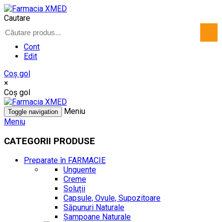
Cautare
Cont
Edit
Coş gol
×
Coş gol
Meniu
Toggle navigation
Meniu
CATEGORII PRODUSE
Preparate în FARMACIE
Unguente
Creme
Soluții
Capsule, Ovule, Supozitoare
Săpunuri Naturale
Șampoane Naturale