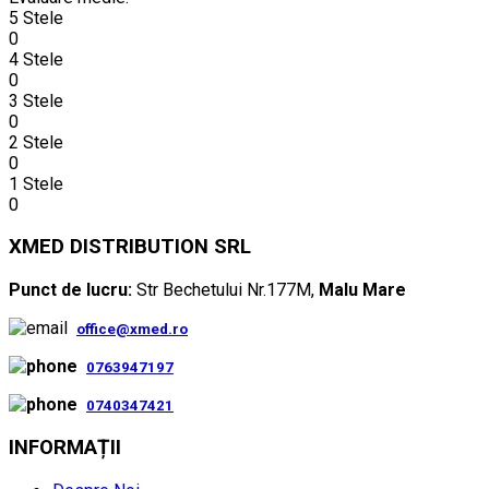
5 Stele
0
4 Stele
0
3 Stele
0
2 Stele
0
1 Stele
0
XMED DISTRIBUTION SRL
Punct de lucru:
Str Bechetului Nr.177M,
Malu Mare
office@xmed.ro
0763947197
0740347421
INFORMAȚII