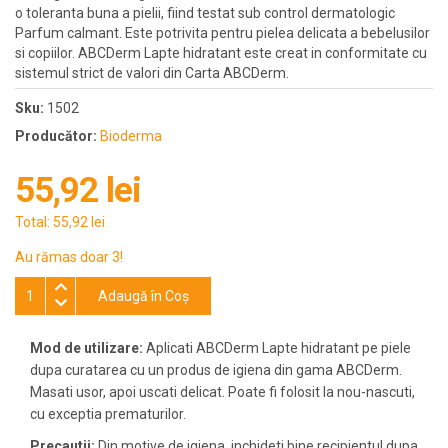
o toleranta buna a pielii, fiind testat sub control dermatologic
Parfum calmant. Este potrivita pentru pielea delicata a bebelusilor
si copiilor. ABCDerm Lapte hidratant este creat in conformitate cu
sistemul strict de valori din Carta ABCDerm.
Sku:
1502
Producător:
Bioderma
55,92 lei
Total:
55,92 lei
Au rămas doar 3!
Adaugă în Coş
Mod de utilizare:
Aplicati ABCDerm Lapte hidratant pe piele
dupa curatarea cu un produs de igiena din gama ABCDerm.
Masati usor, apoi uscati delicat. Poate fi folosit la nou-nascuti,
cu exceptia prematurilor.
Precautii:
Din motive de igiena, inchideti bine recipientul dupa