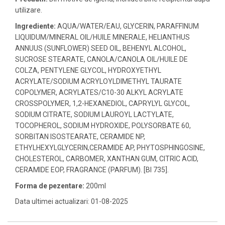
utilizare.
Ingrediente:
AQUA/WATER/EAU, GLYCERIN, PARAFFINUM
LIQUIDUM/MINERAL OIL/HUILE MINERALE, HELIANTHUS
ANNUUS (SUNFLOWER) SEED OIL, BEHENYL ALCOHOL,
SUCROSE STEARATE, CANOLA/CANOLA OIL/HUILE DE
COLZA, PENTYLENE GLYCOL, HYDROXYETHYL
ACRYLATE/SODIUM ACRYLOYLDIMETHYL TAURATE
COPOLYMER, ACRYLATES/C10-30 ALKYL ACRYLATE
CROSSPOLYMER, 1,2-HEXANEDIOL, CAPRYLYL GLYCOL,
SODIUM CITRATE, SODIUM LAUROYL LACTYLATE,
TOCOPHEROL, SODIUM HYDROXIDE, POLYSORBATE 60,
SORBITAN ISOSTEARATE, CERAMIDE NP,
ETHYLHEXYLGLYCERIN,CERAMIDE AP, PHYTOSPHINGOSINE,
CHOLESTEROL, CARBOMER, XANTHAN GUM, CITRIC ACID,
CERAMIDE EOP, FRAGRANCE (PARFUM). [BI 735].
Forma de pezentare:
200ml
Data ultimei actualizari: 01-08-2025