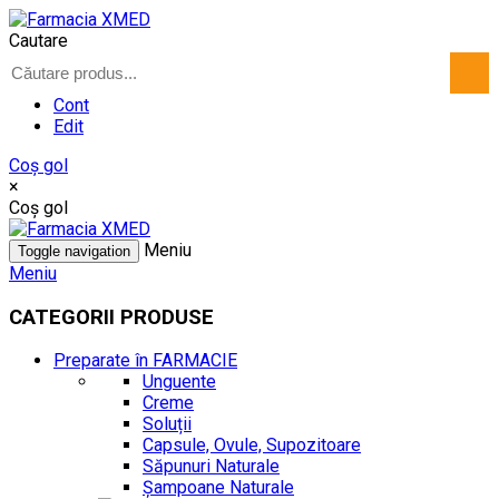
Cautare
Cont
Edit
Coş gol
×
Coş gol
Meniu
Toggle navigation
Meniu
CATEGORII PRODUSE
Preparate în FARMACIE
Unguente
Creme
Soluții
Capsule, Ovule, Supozitoare
Săpunuri Naturale
Șampoane Naturale