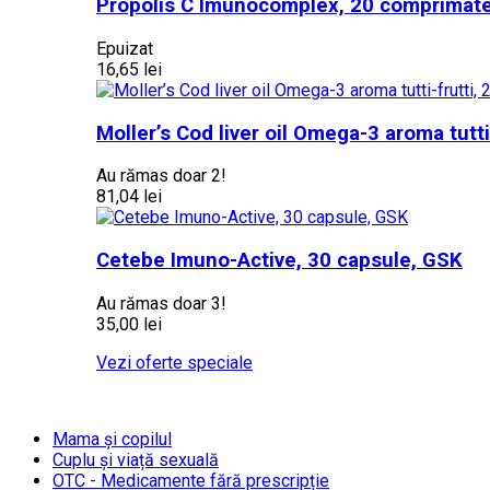
Propolis C Imunocomplex, 20 comprimate
Epuizat
16,65 lei
Moller’s Cod liver oil Omega-3 aroma tutti
Au rămas doar 2!
81,04 lei
Cetebe Imuno-Active, 30 capsule, GSK
Au rămas doar 3!
35,00 lei
Vezi oferte speciale
Mama și copilul
Cuplu și viață sexuală
OTC - Medicamente fără prescripție