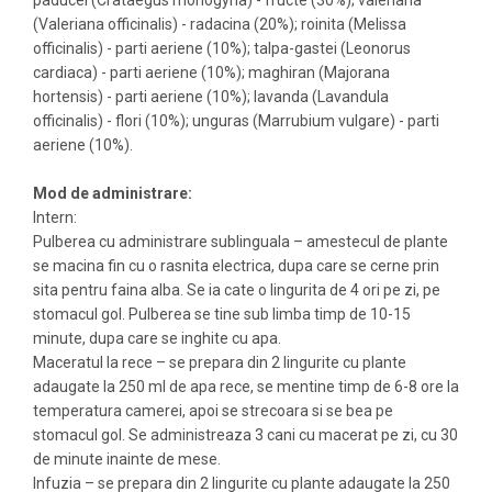
paducel (Crataegus monogyna) - fructe (30%); valeriana
(Valeriana officinalis) - radacina (20%); roinita (Melissa
officinalis) - parti aeriene (10%); talpa-gastei (Leonorus
cardiaca) - parti aeriene (10%); maghiran (Majorana
hortensis) - parti aeriene (10%); lavanda (Lavandula
officinalis) - flori (10%); unguras (Marrubium vulgare) - parti
aeriene (10%).
Mod de administrare:
Intern:
Pulberea cu administrare sublinguala – amestecul de plante
se macina fin cu o rasnita electrica, dupa care se cerne prin
sita pentru faina alba. Se ia cate o lingurita de 4 ori pe zi, pe
stomacul gol. Pulberea se tine sub limba timp de 10-15
minute, dupa care se inghite cu apa.
Maceratul la rece – se prepara din 2 lingurite cu plante
adaugate la 250 ml de apa rece, se mentine timp de 6-8 ore la
temperatura camerei, apoi se strecoara si se bea pe
stomacul gol. Se administreaza 3 cani cu macerat pe zi, cu 30
de minute inainte de mese.
Infuzia – se prepara din 2 lingurite cu plante adaugate la 250