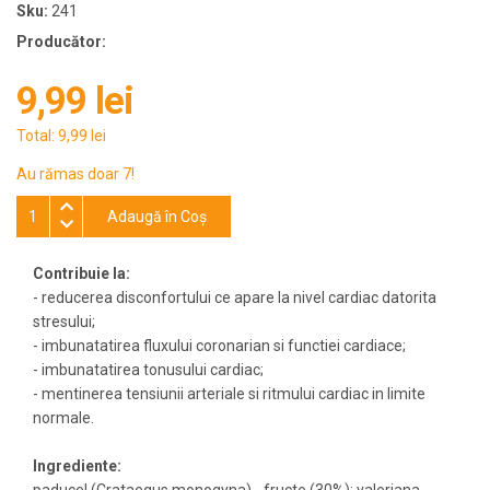
Sku:
241
Producător:
9,99 lei
Total:
9,99 lei
Au rămas doar 7!
Adaugă în Coş
Contribuie la:
- reducerea disconfortului ce apare la nivel cardiac datorita
stresului;
- imbunatatirea fluxului coronarian si functiei cardiace;
- imbunatatirea tonusului cardiac;
- mentinerea tensiunii arteriale si ritmului cardiac in limite
normale.
Ingrediente: