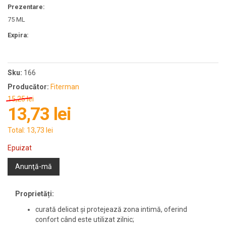
Prezentare:
75 ML
Expira:
Sku:
166
Producător:
Fiterman
15,25 lei
13,73 lei
Total:
13,73 lei
Epuizat
Anunţă-mă
Proprietăți:
curată delicat și protejează zona intimă, oferind
confort când este utilizat zilnic;