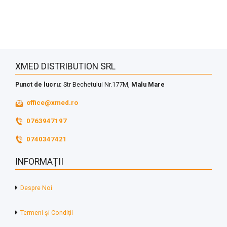
XMED DISTRIBUTION SRL
Punct de lucru:
Str Bechetului Nr.177M,
Malu Mare
office@xmed.ro
0763947197
0740347421
INFORMAȚII
Despre Noi
Termeni și Condiții