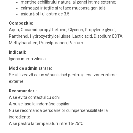
menține echilibrului natural al zonei intime externe;
calmează iritațiile și reface mucoasa genitală;
asigură pH-ul optim de 3.5.
Compozitie:
Aqua, Cocamidopropyl betaine, Glycerin, Propylene glycol,
Panthenol, Hydroxyethylcellulose, Lactic acid, Disodium EDTA,
Methylparaben, Propylparaben, Parfum.
Indicatii:
Igiena intima zilnica
Mod de administrare:
Se utilizează ca un săpun lichid pentru igiena zonei intime
externe.
Recomandari:
A se evita contactul cu ochii
A nu se lasa la indemâna copiilor
Nu se recomanda persoanelor cu hipersensibilitate la
ingrediente
A se pastra la temperaturi intre 15-25°C