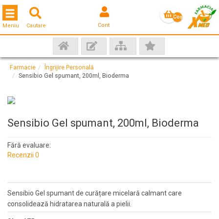
Toggle navigation
Coş
Cont
Meniu
Cautare
gol
Farmacie
Îngrijire Personală
Sensibio Gel spumant, 200ml, Bioderma
Sensibio Gel spumant, 200ml, Bioderma
Fără evaluare:
Recenzii 0
Sensibio Gel spumant de curățare micelară calmant care
consolidează hidratarea naturală a pielii.