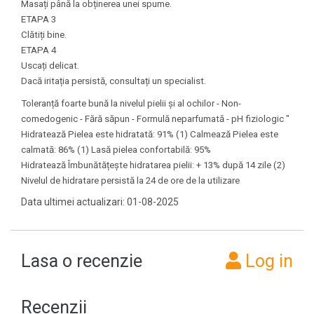
Masați până la obținerea unei spume.
ETAPA 3
Clătiți bine.
ETAPA 4
Uscați delicat.
Dacă iritația persistă, consultați un specialist.
Toleranță foarte bună la nivelul pielii și al ochilor - Non-
comedogenic - Fără săpun - Formulă neparfumată - pH fiziologic "
Hidratează Pielea este hidratată: 91% (1) Calmează Pielea este
calmată: 86% (1) Lasă pielea confortabilă: 95%
Hidratează Îmbunătățește hidratarea pielii: + 13% după 14 zile (2)
Nivelul de hidratare persistă la 24 de ore de la utilizare
Data ultimei actualizari: 01-08-2025
Lasa o recenzie
Log in
Recenzii