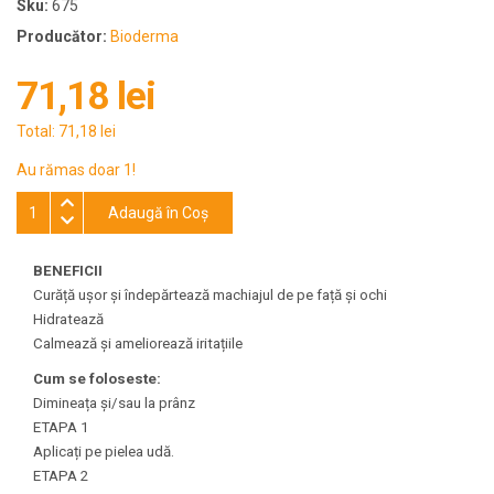
Sku:
675
Producător:
Bioderma
71,18 lei
Total:
71,18 lei
Au rămas doar 1!
Adaugă în Coş
BENEFICII
Curăță ușor și îndepărtează machiajul de pe față și ochi
Hidratează
Calmează și ameliorează iritațiile
Cum se foloseste:
Dimineața și/sau la prânz
ETAPA 1
Aplicați pe pielea udă.
ETAPA 2