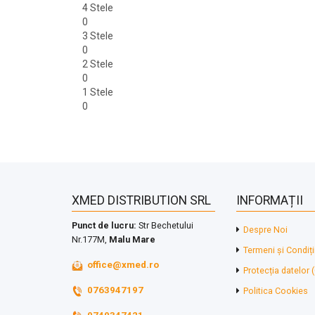
4 Stele
0
3 Stele
0
2 Stele
0
1 Stele
0
XMED DISTRIBUTION SRL
INFORMAȚII
Punct de lucru:
Str Bechetului
Despre Noi
Nr.177M,
Malu Mare
Termeni și Condiți
office@xmed.ro
Protecția datelor
0763947197
Politica Cookies