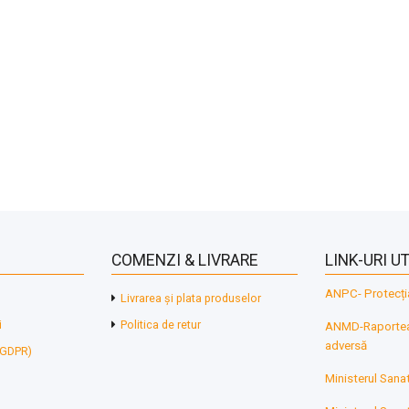
COMENZI & LIVRARE
LINK-URI UT
ANPC- Protecți
Livrarea și plata produselor
i
Politica de retur
ANMD-Raporteaz
adversă
 (GDPR)
Ministerul Sanat