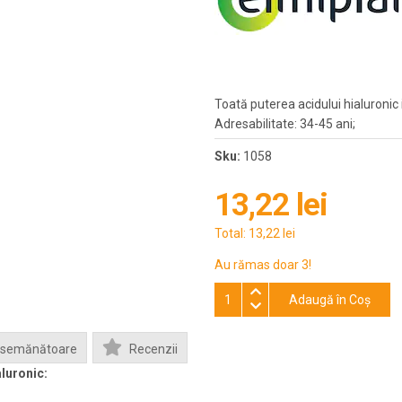
Toată puterea acidului hialuronic 
Adresabilitate: 34-45 ani;
Sku:
1058
13,22 lei
Total:
13,22 lei
Au rămas doar 3!
Adaugă în Coş
Asemănătoare
Recenzii
luronic: