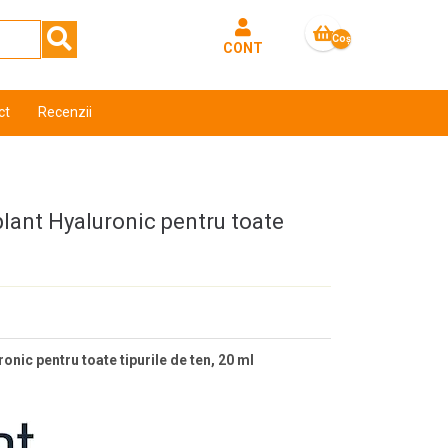
Coş
CONT
gol
ct
Recenzii
lant Hyaluronic pentru toate
nic pentru toate tipurile de ten, 20 ml