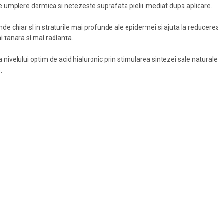
e umplere dermica si netezeste suprafata pielii imediat dupa aplicare.
 chiar sI in straturile mai profunde ale epidermei si ajuta la reducerea viz
ai tanara si mai radianta.
ea nivelului optim de acid hialuronic prin stimularea sintezei sale naturale
.