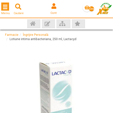
Toggle navigation
Coş
Cont
Meniu
Cautare
gol
Farmacie
Îngrijire Personală
Lotiune intima antibacteriana, 250 ml, Lactacyd