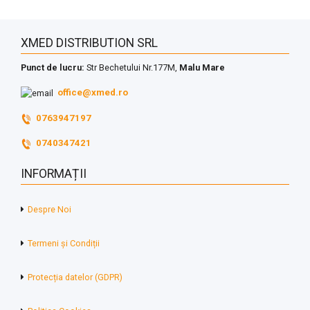
XMED DISTRIBUTION SRL
Punct de lucru:
Str Bechetului Nr.177M,
Malu Mare
office@xmed.ro
0763947197
0740347421
INFORMAȚII
Despre Noi
Termeni și Condiții
Protecția datelor (GDPR)