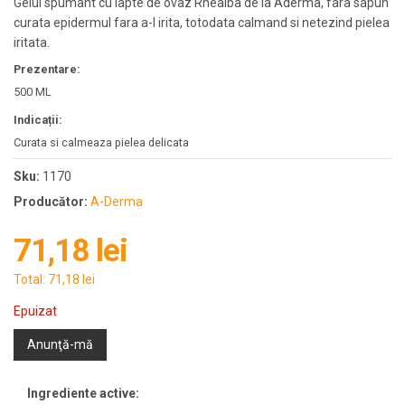
Gelul spumant cu lapte de ovaz Rhealba de la Aderma, fara sapun
curata epidermul fara a-l irita, totodata calmand si netezind pielea
iritata.
Prezentare:
500 ML
Indicații:
Curata si calmeaza pielea delicata
Sku:
1170
Producător:
A-Derma
71,18 lei
Total:
71,18 lei
Epuizat
Anunţă-mă
Ingrediente active: