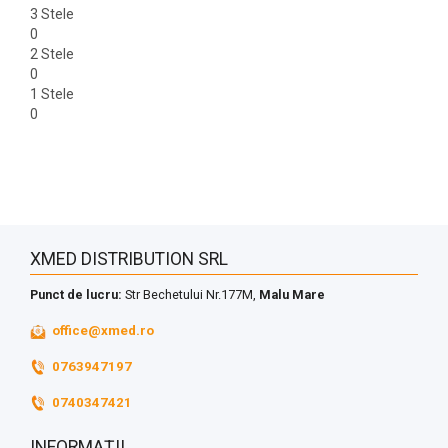
3 Stele
0
2 Stele
0
1 Stele
0
XMED DISTRIBUTION SRL
Punct de lucru:
Str Bechetului Nr.177M,
Malu Mare
office@xmed.ro
0763947197
0740347421
INFORMAȚII