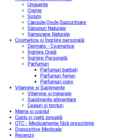
Unguente
Creme
Soluții
Capsule,Ovule,Supozitoare
Săpunuri Naturale
Șampoane Naturale
Cosmetice și Îngrijire personală
Dermato - Cosmetice
Îngrijire Orală
Îngrijire Personală
Parfumuri
Parfumuri barbati
Parfumuri femei
Parfumuri copii
Vitamine și Suplimente
Vitamine și minerale
Suplimente alimentare
Ceaiuri și tincturi
Mama și copilul
Cuplu și viață sexuală
OTC - Medicamente fără prescripție
Dispozitive Medicale
Recenzii