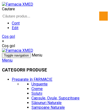
Cautare
Cont
Edit
Coş gol
×
Coş gol
Meniu
Toggle navigation
Meniu
CATEGORII PRODUSE
Preparate în FARMACIE
Unguente
Creme
Soluții
Capsule, Ovule, Supozitoare
Săpunuri Naturale
Șampoane Naturale