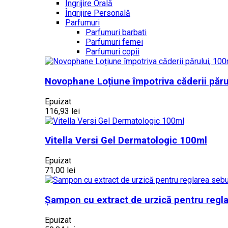
Îngrijire Orală
Îngrijire Personală
Parfumuri
Parfumuri barbati
Parfumuri femei
Parfumuri copii
Novophane Loțiune împotriva căderii păr
Epuizat
116,93 lei
Vitella Versi Gel Dermatologic 100ml
Epuizat
71,00 lei
Șampon cu extract de urzică pentru regl
Epuizat