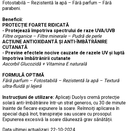
Fotostabilă – Rezistentă la apă – Fără parfum – Fără
parabeni.
Beneficii:
PROTECȚIE FOARTE RIDICATĂ
- Protejează împotriva spectrului de raze UVA/UVB
Filtre organice – Filtre minerale – Pudră de perle
ACȚIUNE ANTIOXIDANTĂ ȘI ANTI-ÎMBĂTRÂNIRE
CUTANATĂ
- Previne efectele nocive cauzate de razele UV și luptă
împotriva îmbătrânirii cutanate
Ascorbil Glucozidă + Vitamina E naturală
FORMULĂ OPTIMĂ
Fără parfum – Fotostabilă – Rezistentă la apă – Textură
ultra-fluidă și lejeră
Instrucțiuni de utilizare:
Aplicați Duolys cremă protecție
solară anti-îmbătrânire într-un strat generos, cu 30 de minute
înainte de fiecare expunere la soare. Reînnoiți aplicarea în
special după înot, transpirație sau uscare cu prosopul.
Expunerea excesivă la soare dăunează grav sănătății.
Data ultimei actualizari: 22-10-2024