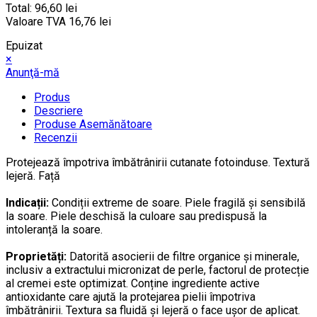
Total:
96,60 lei
Valoare TVA
16,76 lei
Epuizat
×
Anunţă-mă
Produs
Descriere
Produse Asemănătoare
Recenzii
Protejează împotriva îmbătrânirii cutanate fotoinduse. Textură
lejeră. Față
Indicații:
Condiții extreme de soare. Piele fragilă și sensibilă
la soare. Piele deschisă la culoare sau predispusă la
intoleranță la soare.
Proprietăți:
Datorită asocierii de filtre organice și minerale,
inclusiv a extractului micronizat de perle, factorul de protecție
al cremei este optimizat. Conține ingrediente active
antioxidante care ajută la protejarea pielii împotriva
îmbătrânirii. Textura sa fluidă și lejeră o face ușor de aplicat.